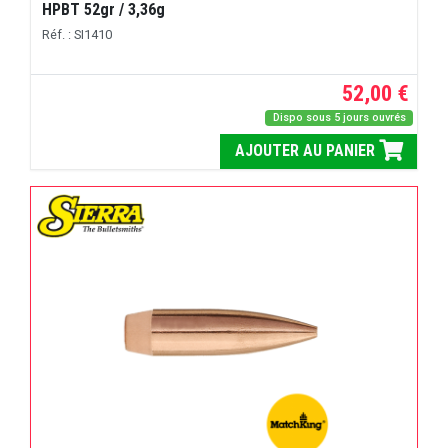
HPBT 52gr / 3,36g
Réf. : SI1410
52,00 €
Dispo sous 5 jours ouvrés
AJOUTER AU PANIER