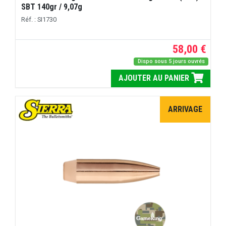
SBT 140gr / 9,07g
Réf. : SI1730
58,00 €
Dispo sous 5 jours ouvrés
AJOUTER AU PANIER
ARRIVAGE