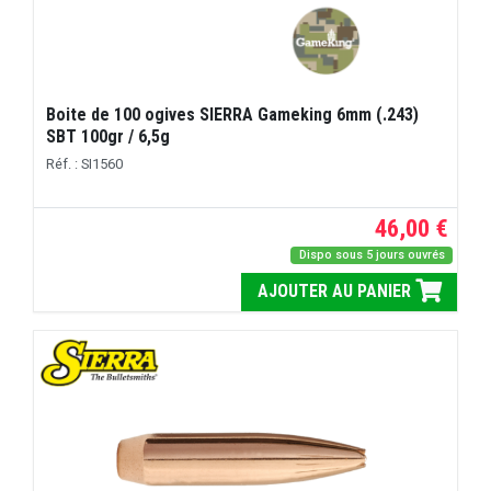
Boite de 100 ogives SIERRA Gameking 6mm (.243)
SBT 100gr / 6,5g
Réf. : SI1560
46,00 €
Dispo sous 5 jours ouvrés
AJOUTER AU PANIER