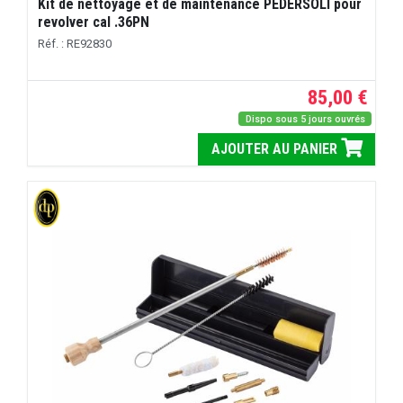
Kit de nettoyage et de maintenance PEDERSOLI pour
revolver cal .36PN
Réf. : RE92830
85,00 €
Dispo sous 5 jours ouvrés
AJOUTER AU PANIER