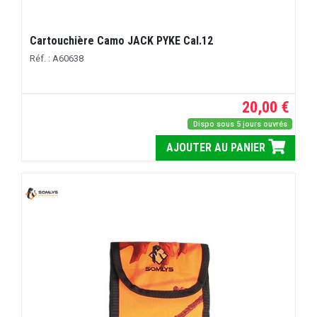
Cartouchière Camo JACK PYKE Cal.12
Réf. : A60638
20,00 €
Dispo sous 5 jours ouvrés
AJOUTER AU PANIER