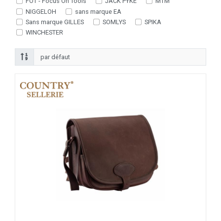
FOT - Focus On Tools
JACK PYKE
MTM
NIGGELOH
sans marque EA
Sans marque GILLES
SOMLYS
SPIKA
WINCHESTER