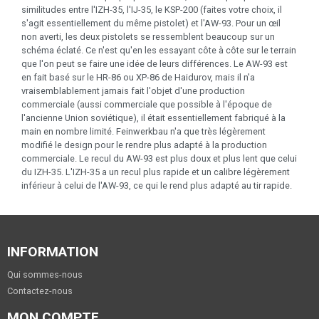
similitudes entre l'IZH-35, l'IJ-35, le KSP-200 (faites votre choix, il
s'agit essentiellement du même pistolet) et l'AW-93. Pour un œil
non averti, les deux pistolets se ressemblent beaucoup sur un
schéma éclaté. Ce n'est qu'en les essayant côte à côte sur le terrain
que l'on peut se faire une idée de leurs différences. Le AW-93 est
en fait basé sur le HR-86 ou XP-86 de Haidurov, mais il n'a
vraisemblablement jamais fait l'objet d'une production
commerciale (aussi commerciale que possible à l'époque de
l'ancienne Union soviétique), il était essentiellement fabriqué à la
main en nombre limité. Feinwerkbau n'a que très légèrement
modifié le design pour le rendre plus adapté à la production
commerciale. Le recul du AW-93 est plus doux et plus lent que celui
du IZH-35. L'IZH-35 a un recul plus rapide et un calibre légèrement
inférieur à celui de l'AW-93, ce qui le rend plus adapté au tir rapide.
INFORMATION
Qui sommes-nous
Contactez-nous
MON COMPTE