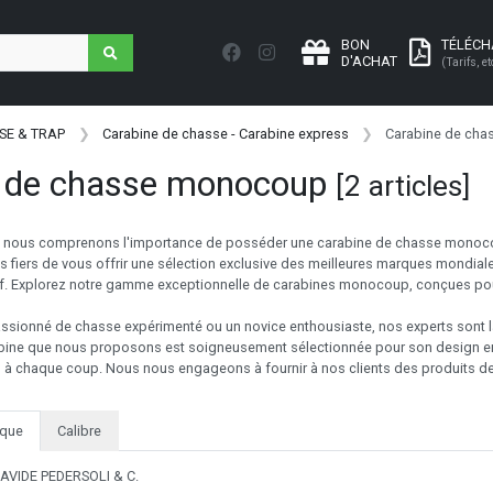
BON
TÉLÉC
D'ACHAT
(Tarifs, et
SE & TRAP
Carabine de chasse - Carabine express
Carabine de ch
e de chasse monocoup
[2 articles]
s, nous comprenons l'importance de posséder une carabine de chasse monoco
iers de vous offrir une sélection exclusive des meilleures marques mondial
tif. Explorez notre gamme exceptionnelle de carabines monocoup, conçues pour a
sionné de chasse expérimenté ou un novice enthousiaste, nos experts sont là
abine que nous proposons est soigneusement sélectionnée pour son design er
cis à chaque coup. Nous nous engageons à fournir à nos clients des produits d
que
Calibre
AVIDE PEDERSOLI & C.