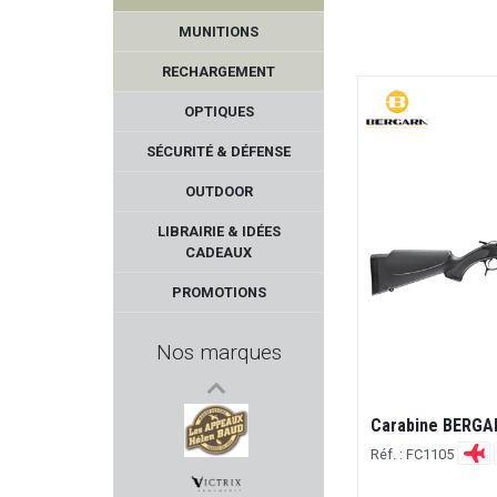
MUNITIONS
RECHARGEMENT
OPTIQUES
SÉCURITÉ & DÉFENSE
OUTDOOR
STEPLAND
LIBRAIRIE & IDÉES
CADEAUX
PARD
PROMOTIONS
SWISS+TECH
Nos marques
LEGACY ARMAMENT
Carabine BERGA
ASE UTRA
Réf. : FC1105
HELEN BAUD