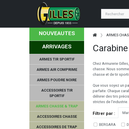
NOUVEAUTES
ARMES CHAS
Carabin
ARRIVAGES
ARMES TIR SPORTIF
Chez Armurerie Gille
chasse. Nous sommes f
ARMES AIR COMPRIME
chasse et de tir spor
ARMES POUDRE NOIRE
Que vous soyez un pas
ACCESSOIRES TIR
parfaite. Chaque car
SPORTIF
délivrer des tirs pré
strictes de l'industrie.
ARMES CHASSE & TRAP
Mar
Filtrer par :
ACCESSOIRES CHASSE
BERGARA
D
ACCESSOIRES DE TRAP