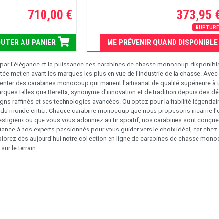
710,00 €
373,95 
RUPTUR
UTER AU PANIER
ME PRÉVENIR QUAND DISPONIBLE
par l'élégance et la puissance des carabines de chasse monocoup disponibles
ée met en avant les marques les plus en vue de l'industrie de la chasse. Ave
nter des carabines monocoup qui marient l'artisanat de qualité supérieure à
ues telles que Beretta, synonyme d'innovation et de tradition depuis des dé
gns raffinés et ses technologies avancées. Ou optez pour la fiabilité légenda
du monde entier. Chaque carabine monocoup que nous proposons incarne l'e
stigieux ou que vous vous adonniez au tir sportif, nos carabines sont conçue
iance à nos experts passionnés pour vous guider vers le choix idéal, car chez Ar
Explorez dès aujourd'hui notre collection en ligne de carabines de chasse mon
sur le terrain.