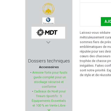
VICTRIX
WATCHTOWER
AJO
VIHTA VUORI
Laissez-vous séduire 
méticuleusement curat
sommes fiers de prése
MDT
emblématiques de marq
réputée pour ses desi
cœurs des chasseurs 
FIREBIRD
Dossiers techniques
trophée de chasse pre
inégalées. Faites conf
Accessoires
COBALT KINETICS
sont notre priorité. 
•
Armoire forte pour fusils
de style et de réussite 
: guide complet pour un
TROY INDUSTRIES
stockage sécurisé et
conforme
•
Cadeaux de Noël pour
MORAKNIV
Tireurs Sportifs : 5
Équipements Essentiels
TETRA GUN
et 100 % en Vente Libre