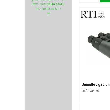
MERKEL
mm : Vectan BA9, BA9
1/2, BA10 ou A1 ?
MOSIN NAGANT
SAPO
PRECISION ARMAMENT
LUCANSKY
TONI SYSTEM
STEPLAND
WADIE
Jumelles gabion 
Réf. : OP170
RADIAN WEAPONS
LEUPOLD