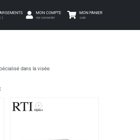
HARGEMENTS
MON COMPTE
MON PANIER
c.)
me connecter
vide
spécialisé dans la visée.
: