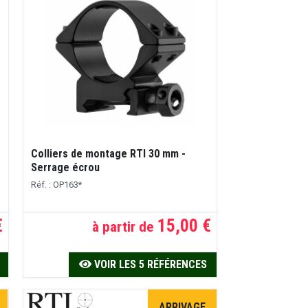
Colliers de montage RTI 30 mm -
Serrage écrou
Réf. : OP163*
€
15,00 €
à partir de
VOIR LES 5 RÉFÉRENCES
ARRIVAGE