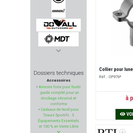
GECO
HAMMERLI
DO ALL OUTDOORS
MDT
CHEDDITE
Collier pour lun
Dossiers techniques
Réf. : OP976*
Accessoires
HKS
•
Armoire forte pour fusils
: guide complet pour un
FORSTER PRODUCTS
à p
stockage sécurisé et
conforme
•
Cadeaux de Noël pour
TB OUTDOORS
VOI
Tireurs Sportifs : 5
Équipements Essentiels
HUGTEK
et 100 % en Vente Libre