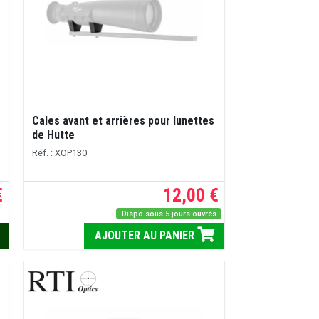
Cales avant et arrières pour lunettes
de Hutte
Réf. : XOP130
€
12,00 €
Dispo sous 5 jours ouvrés
AJOUTER AU PANIER