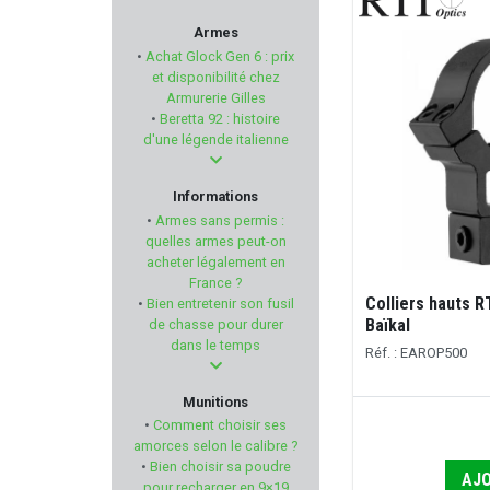
K25
Armes
•
Achat Glock Gen 6 : prix
GSG - German Sport Gun
et disponibilité chez
Armurerie Gilles
•
Beretta 92 : histoire
WALKER'S
d'une légende italienne
STEYR MANNLICHER
Informations
•
Armes sans permis :
KORTH
quelles armes peut-on
acheter légalement en
France ?
AKAH
Colliers hauts R
•
Bien entretenir son fusil
Baïkal
de chasse pour durer
BOLLE SAFETY
dans le temps
Réf. : EAROP500
MOJO OUTDOORS
Munitions
•
Comment choisir ses
ATA ARMS
amorces selon le calibre ?
•
Bien choisir sa poudre
AJO
pour recharger en 9×19