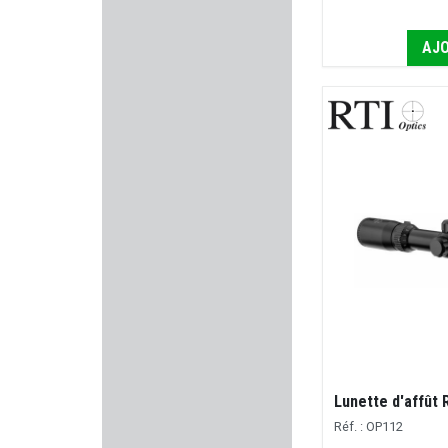
LEE ENFIELD
AJO
BUTLER CREEK
CCI
LEICA
RWS
THERMOPAD
HOLOSUN
Armurerie GILLES
Lunette d'affût 
DENIX
Réf. : OP112