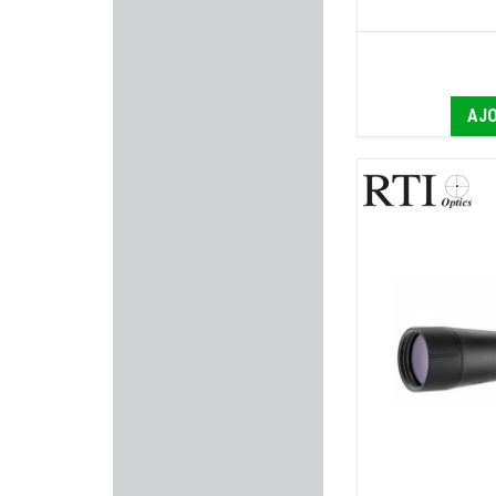
KOWA
VALMET
AJO
PALLAS
ASE UTRA
SPORTDOG
EASY HIT
LPA SIGHTS
MORINI
BUCK EXPERT