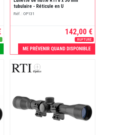
Lunette de hutte RTI 8 x 56 mm
tubulaire - Réticule en U
Réf. : OP131
€
142,00 €
s
RUPTURE
ME PRÉVENIR QUAND DISPONIBLE