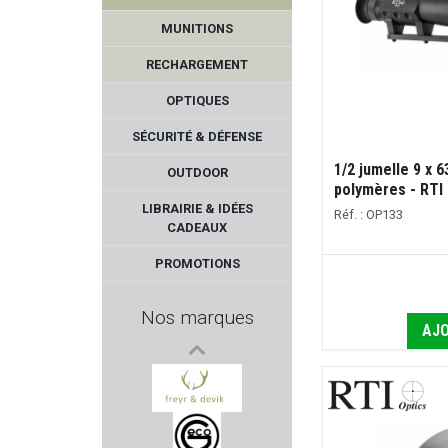
MUNITIONS
RECHARGEMENT
OPTIQUES
SÉCURITÉ & DÉFENSE
1/2 jumelle 9 x 
OUTDOOR
polymères - RTI
MOSSBERG
LIBRAIRIE & IDÉES
Réf. : OP133
CADEAUX
CREPIN LEBLOND EDITION
PROMOTIONS
ZEISS
Nos marques
AJO
ALVIS
AERO PRECISION
FREYR & DEVIK