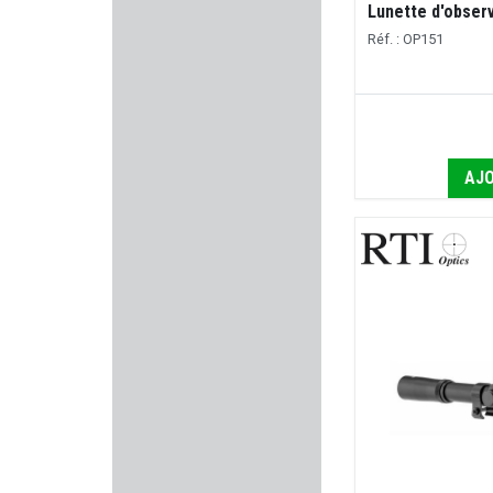
KONUS
Lunette d'observ
Réf. : OP151
BALLEUROPE
BARNETT
DUECK DEFENSE
AJO
SUPERLATIVE ARMS
TREELAND
ROWA
VORTEX OPTICS
NORDIKPREDATOR
BP MAKER