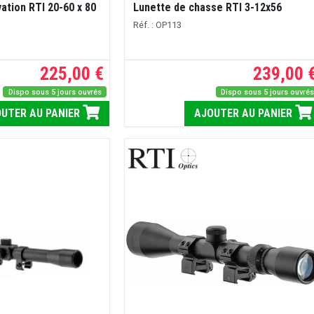
ation RTI 20-60 x 80
Lunette de chasse RTI 3-12x56
Réf. : OP113
225,00 €
239,00 
Dispo sous 5 jours ouvrés
Dispo sous 5 jours ouvré
UTER AU PANIER
AJOUTER AU PANIER