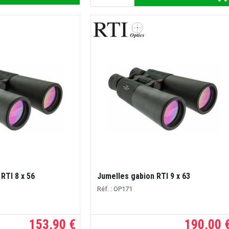
RTI 8 x 56
Jumelles gabion RTI 9 x 63
Réf. : OP171
153,90 €
190,00 