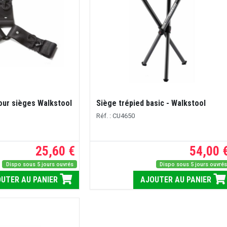
our sièges Walkstool
Siège trépied basic - Walkstool
Réf. : CU4650
25,60 €
54,00 
Dispo sous 5 jours ouvrés
Dispo sous 5 jours ouvré
UTER AU PANIER
AJOUTER AU PANIER