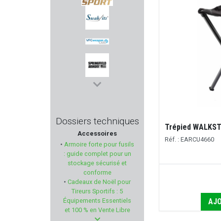
H & N SPORT
SWAB-ITS - BORE-WHIPS
VFG
SPRINGFIELD ARMORY
RTI Optics
Dossiers techniques
Trépied WALKS
Accessoires
PARA ORDNANCE
Réf. : EARCU4660
•
Armoire forte pour fusils
: guide complet pour un
PALLAS
stockage sécurisé et
conforme
•
Cadeaux de Noël pour
WEENECT
Tireurs Sportifs : 5
AJO
Équipements Essentiels
TIPPMANN ARMS
et 100 % en Vente Libre