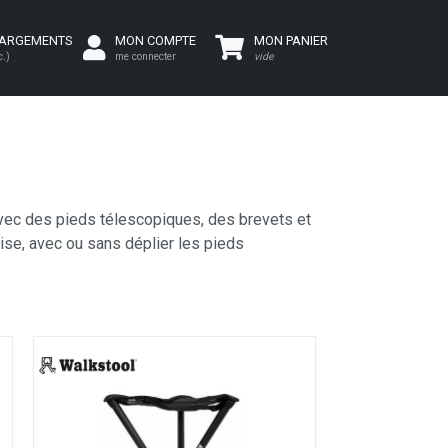
HARGEMENTS
MON COMPTE
MON PANIER
c.)
me connecter
vide
avec des pieds télescopiques, des brevets et
ise, avec ou sans déplier les pieds