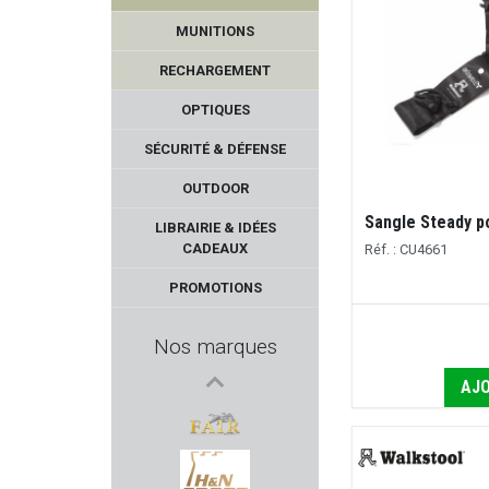
MUNITIONS
RECHARGEMENT
OPTIQUES
SÉCURITÉ & DÉFENSE
OUTDOOR
KIMBER
Sangle Steady p
LIBRAIRIE & IDÉES
CADEAUX
Réf. : CU4661
CHIRUCA
PROMOTIONS
MDT
Nos marques
KRISS
AJO
LENZ
FAIR