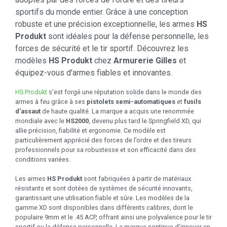
sportifs du monde entier. Grâce à une conception
robuste et une précision exceptionnelle, les armes
HS
Produkt
sont idéales pour la défense personnelle, les
forces de sécurité et le tir sportif. Découvrez les
modèles
HS Produkt
chez
Armurerie Gilles
et
équipez-vous d'armes fiables et innovantes.
HS Produkt
s'est forgé une réputation solide dans le monde des
armes à feu grâce à ses
pistolets semi-automatiques
et
fusils
d'assaut
de haute qualité. La marque a acquis une renommée
mondiale avec le
HS2000
, devenu plus tard le Springfield XD, qui
allie précision, fiabilité et ergonomie. Ce modèle est
particulièrement apprécié des forces de l’ordre et des tireurs
professionnels pour sa robustesse et son efficacité dans des
conditions variées.
Les armes
HS Produkt
sont fabriquées à partir de matériaux
résistants et sont dotées de systèmes de sécurité innovants,
garantissant une utilisation fiable et sûre. Les modèles de la
gamme XD sont disponibles dans différents calibres, dont le
populaire 9mm et le .45 ACP, offrant ainsi une polyvalence pour le tir
sportif ou la défense personnelle. La marque continue d’innover en