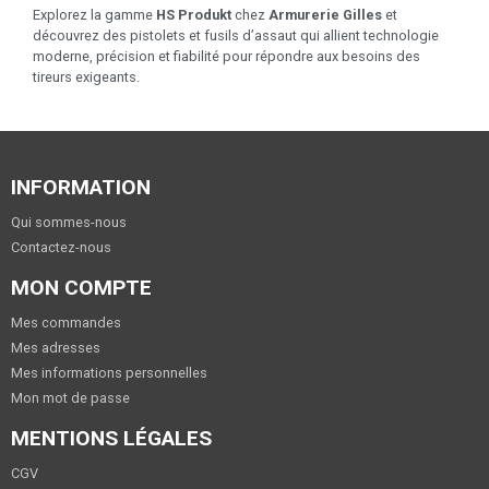
Explorez la gamme
HS Produkt
chez
Armurerie Gilles
et
découvrez des pistolets et fusils d’assaut qui allient technologie
moderne, précision et fiabilité pour répondre aux besoins des
tireurs exigeants.
INFORMATION
Qui sommes-nous
Contactez-nous
MON COMPTE
Mes commandes
Mes adresses
Mes informations personnelles
Mon mot de passe
MENTIONS LÉGALES
CGV