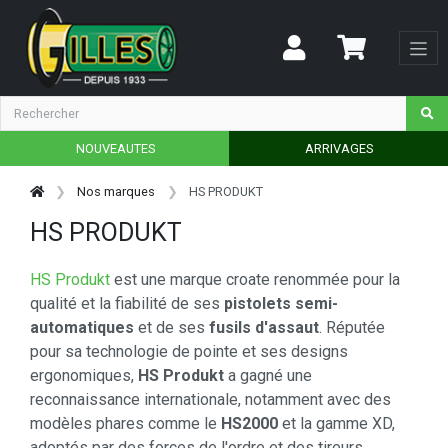
NOUVEAUTES
ARRIVAGES
Nos marques
HS PRODUKT
HS PRODUKT
HS Produkt
est une marque croate renommée pour la
qualité et la fiabilité de ses
pistolets semi-
automatiques
et de ses
fusils d'assaut
. Réputée
pour sa technologie de pointe et ses designs
ergonomiques,
HS Produkt
a gagné une
reconnaissance internationale, notamment avec des
modèles phares comme le
HS2000
et la gamme XD,
adoptés par des forces de l'ordre et des tireurs