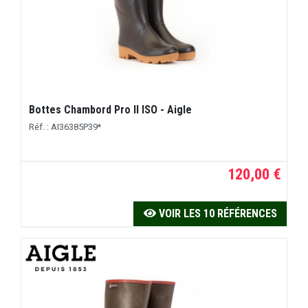
Bottes Chambord Pro II ISO - Aigle
Réf. : AI36385P39*
120,00 €
VOIR LES 10 RÉFÉRENCES