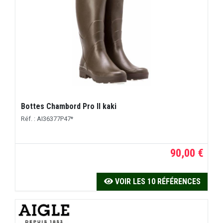
Bottes Chambord Pro II kaki
Réf. : AI36377P47*
90,00 €
VOIR LES 10 RÉFÉRENCES