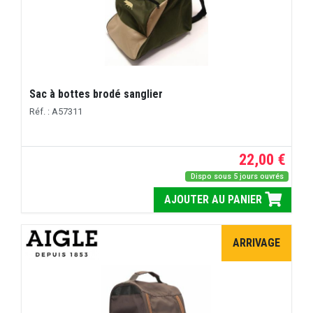
Sac à bottes brodé sanglier
Réf. : A57311
22,00 €
Dispo sous 5 jours ouvrés
AJOUTER AU PANIER
ARRIVAGE