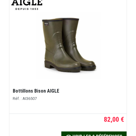
Bottillons Bison AIGLE
Réf. : AI36507
82,00 €