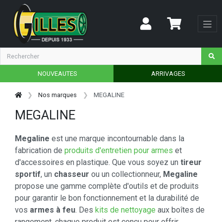
NOUVEAUTES
ARRIVAGES
Nos marques
MEGALINE
MEGALINE
Megaline
est une marque incontournable dans la
fabrication de
produits d'entretien pour armes
et
d'accessoires en plastique. Que vous soyez un
tireur
sportif
, un
chasseur
ou un collectionneur,
Megaline
propose une gamme complète d'outils et de produits
pour garantir le bon fonctionnement et la durabilité de
vos
armes à feu
. Des
kits de nettoyage
aux boîtes de
rangement, chaque produit est conçu pour offrir