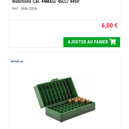
munitions Cal. 44MAG/ 45LC/ 44SP
Réf. : MAL0306
6,00 €
AJOUTER AU PANIER