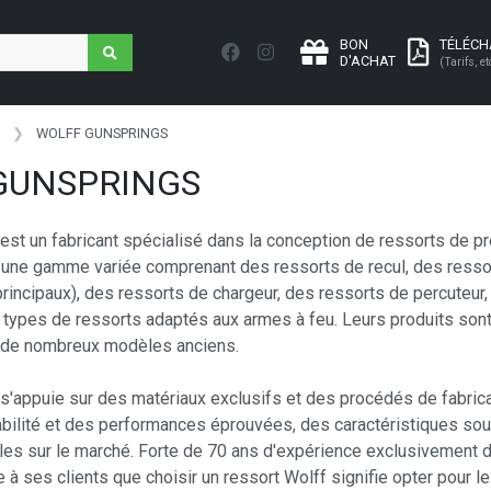
BON
TÉLÉC
D'ACHAT
(Tarifs, et
WOLFF GUNSPRINGS
GUNSPRINGS
est un fabricant spécialisé dans la conception de ressorts de pr
e une gamme variée comprenant des ressorts de recul, des ress
rincipaux), des ressorts de chargeur, des ressorts de percuteur,
s types de ressorts adaptés aux armes à feu. Leurs produits son
t de nombreux modèles anciens.
s'appuie sur des matériaux exclusifs et des procédés de fabrica
iabilité et des performances éprouvées, des caractéristiques so
les sur le marché. Forte de 70 ans d'expérience exclusivement d
e à ses clients que choisir un ressort Wolff signifie opter pour l