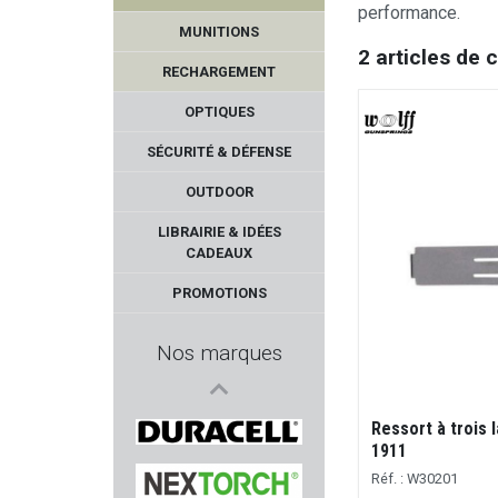
performance.
MUNITIONS
2 articles de 
RECHARGEMENT
OPTIQUES
SÉCURITÉ & DÉFENSE
OUTDOOR
CHIRUCA
LIBRAIRIE & IDÉES
CADEAUX
sans marque EA
PROMOTIONS
SNOWPEAK
Nos marques
PHASE 5
Ressort à trois
CREPIN LEBLOND EDITION
1911
Réf. : W30201
Duracell