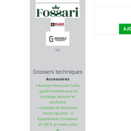
NEXTORCH
FOSSARI
AJO
YILDIZ
GEISSELE AUTOMATICS
STEYR MANNLICHER
Dossiers techniques
Accessoires
GRAVOLUX EDITION
•
Armoire forte pour fusils
: guide complet pour un
VZ GRIPS
stockage sécurisé et
conforme
•
Cadeaux de Noël pour
BRUNOX
Tireurs Sportifs : 5
Équipements Essentiels
HIKMICRO
et 100 % en Vente Libre