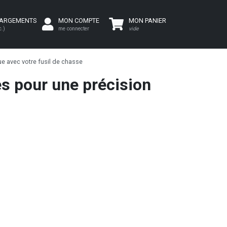
HARGEMENTS
MON COMPTE
MON PANIER
c.)
me connecter
vide
ue avec votre fusil de chasse
es pour une précision