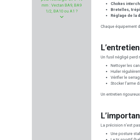
VITEX
Chokes interc
mm : Vectan BA9, BA9
Bretelles, trép
1/2, BA10 ou A1 ?
Réglage de la 
VALMET
Chaque équipement doi
2A ARMAMENT
L’entretien
PINGI
Un fusil négligé perd
MESSERSCHMITT
Nettoyer les ca
Huiler régulièr
COBALT KINETICS
Vérifier le serr
Stocker l’arme d
SILENT DRY
Un entretien rigoureux 
TRUGLO
L’importan
FALKE
La précision n’est pa
Une posture stab
PREDATOR
Le tir sportif (b