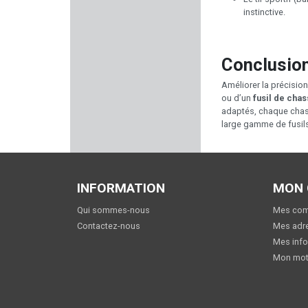
instinctive.
HERA ARMS
HISTORIA LOISIRS
Conclusio
Améliorer la précisio
TIPTON
ou d’un
fusil de cha
adaptés, chaque chasse
BLACK FIRE
large gamme de fusils
EUROHUNT
INFORMATION
MON
HOWA
Qui sommes-nous
Mes co
CCI
Contactez-nous
Mes adr
Mes info
UMAREX
Mon mot
STOPTIR