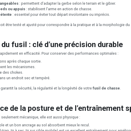
hangeables
: permettent d’adapter la gerbe selon le terrain et le gibier.
ieds ou appuis
: stabilisent l’arme en action de chasse.
détente
: essentiel pour éviter tout départ involontaire ou imprécis.
t être testé et ajusté pour correspondre à la pratique et à la morphologie du
 du fusil : clé d’une précision durable
 rapidement en efficacité. Pour conserver des performances optimales :
nons après chaque sortie.
ement les mécanismes.
age des chokes.
ans un endroit sec et tempéré.
garantit la sécurité, la régularité et la longévité de votre
fusil de chasse
.
ce de la posture et de l’entraînement s
s seulement mécanique, elle est aussi physique :
le et un bon ancrage au sol absorbent mieux le recul.
all-trap, tir à sec, tir sur cible mobile) est un excellent entraînement pour amélior