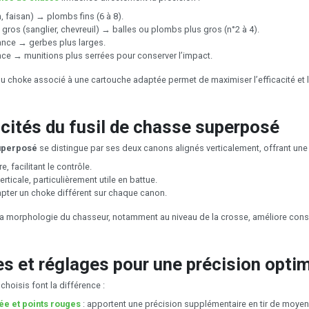
in, faisan) → plombs fins (6 à 8).
gros (sanglier, chevreuil) → balles ou plombs plus gros (n°2 à 4).
tance → gerbes plus larges.
nce → munitions plus serrées pour conserver l’impact.
u choke associé à une cartouche adaptée permet de maximiser l’efficacité et l’
icités du fusil de chasse superposé
superposé
se distingue par ses deux canons alignés verticalement, offrant une 
e, facilitant le contrôle.
erticale, particulièrement utile en battue.
apter un choke différent sur chaque canon.
à la morphologie du chasseur, notamment au niveau de la crosse, améliore cons
s et réglages pour une précision opti
hoisis font la différence :
ée et points rouges
: apportent une précision supplémentaire en tir de moyen