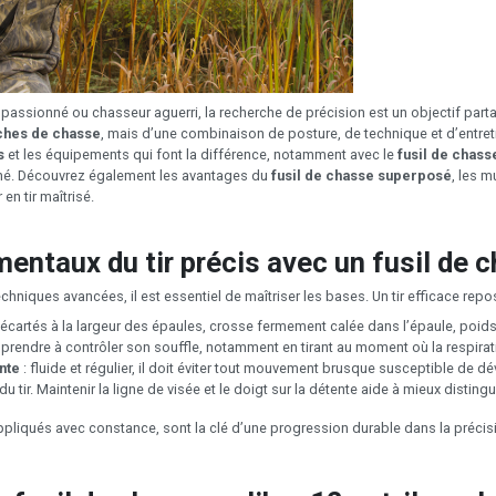
 passionné ou chasseur aguerri, la recherche de précision est un objectif par
ches de chasse
, mais d’une combinaison de posture, de technique et d’entretie
s
et les équipements qui font la différence, notamment avec le
fusil de chass
é. Découvrez également les avantages du
fusil de chasse superposé
, les 
en tir maîtrisé.
entaux du tir précis avec un fusil de 
hniques avancées, il est essentiel de maîtriser les bases. Un tir efficace repose
 écartés à la largeur des épaules, crosse fermement calée dans l’épaule, poid
pprendre à contrôler son souffle, notamment en tirant au moment où la respira
nte
: fluide et régulier, il doit éviter tout mouvement brusque susceptible de dé
tir. Maintenir la ligne de visée et le doigt sur la détente aide à mieux distingue
liqués avec constance, sont la clé d’une progression durable dans la préci