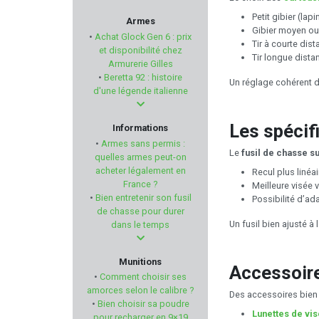
PHASE 5
Petit gibier (lap
Armes
Gibier moyen ou 
•
Achat Glock Gen 6 : prix
Tir à courte dis
RANSOM INTERNATIONAL
et disponibilité chez
Tir longue dista
Armurerie Gilles
•
Beretta 92 : histoire
GEF
Un réglage cohérent d
d'une légende italienne
SAKO
Les spécif
Informations
•
Armes sans permis :
CYTAC
Le
fusil de chasse 
quelles armes peut-on
acheter légalement en
Recul plus linéair
France ?
MAGPUL
Meilleure visée v
•
Bien entretenir son fusil
Possibilité d’ad
de chasse pour durer
AIMPOINT
Un fusil bien ajusté 
dans le temps
BP MAKER
Munitions
Accessoire
•
Comment choisir ses
VECTAN
amorces selon le calibre ?
Des accessoires bien c
•
Bien choisir sa poudre
Lunettes de vis
pour recharger en 9×19