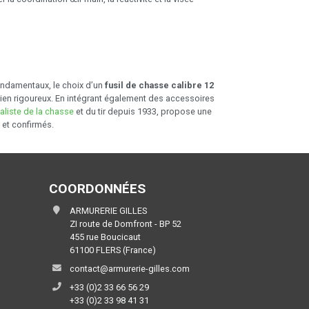
fondamentaux, le choix d’un
fusil de chasse calibre 12
tien rigoureux. En intégrant également des accessoires
aliste de la chasse
et du tir depuis 1933, propose une
 et confirmés.
COORDONNÉES
ARMURERIE GILLES
ZI route de Domfront - BP 52
455 rue Boucicaut
61100 FLERS (France)
contact@armurerie-gilles.com
+33 (0)2 33 66 56 29
+33 (0)2 33 98 41 31