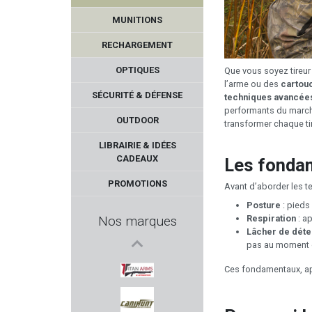
MUNITIONS
RECHARGEMENT
OPTIQUES
Que vous soyez tireur
l’arme ou des
cartou
SÉCURITÉ & DÉFENSE
techniques avancée
performants du march
OUTDOOR
transformer chaque tir 
Seasons
LIBRAIRIE & IDÉES
CADEAUX
Les fondam
MIDLAND
PROMOTIONS
Avant d’aborder les tec
KING COBRA
Posture
: pieds
Nos marques
Respiration
: a
Lâcher de déte
KRISS
pas au moment du 
Ces fondamentaux, app
GARMIN
TITAN ARMS