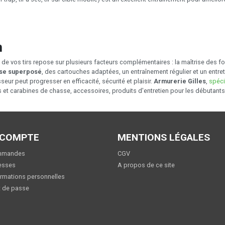
n
n de vos tirs repose sur plusieurs facteurs complémentaires : la maîtrise des 
sse superposé
, des cartouches adaptées, un entraînement régulier et un entre
ur peut progresser en efficacité, sécurité et plaisir.
Armurerie Gilles
,
spéci
 et carabines de chasse, accessoires, produits d'entretien pour les débutants
 COMPTE
MENTIONS LÉGALES
mmandes
CGV
esses
A propos de ce site
rmations personnelles
 de passe