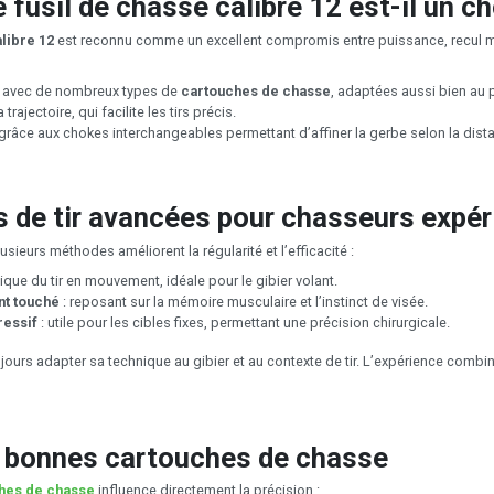
 fusil de chasse calibre 12 est-il un cho
alibre 12
est reconnu comme un excellent compromis entre puissance, recul mod
é avec de nombreux types de
cartouches de chasse
, adaptées aussi bien au p
 trajectoire, qui facilite les tirs précis.
grâce aux chokes interchangeables permettant d’affiner la gerbe selon la distanc
 de tir avancées pour chasseurs expé
sieurs méthodes améliorent la régularité et l’efficacité :
ique du tir en mouvement, idéale pour le gibier volant.
int touché
: reposant sur la mémoire musculaire et l’instinct de visée.
ressif
: utile pour les cibles fixes, permettant une précision chirurgicale.
ujours adapter sa technique au gibier et au contexte de tir. L’expérience comb
s bonnes cartouches de chasse
hes de chasse
influence directement la précision :