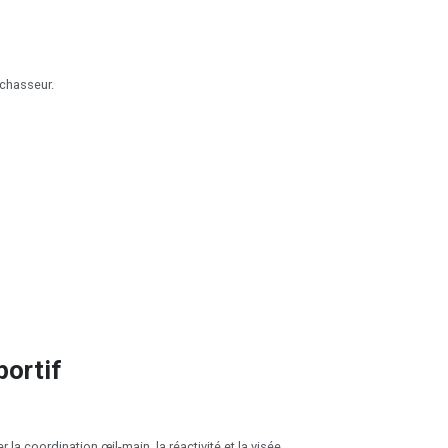
 chasseur.
portif
er la coordination œil-main, la réactivité et la visée