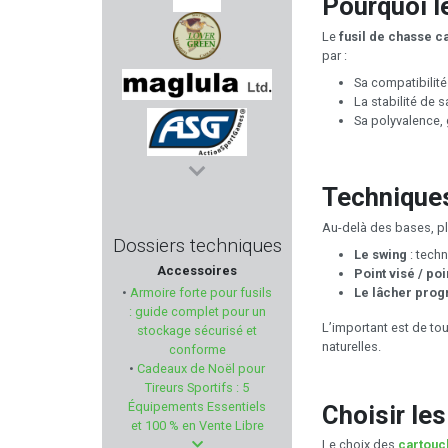
Pourquoi le
CANIHUNT
Le
fusil de chasse c
par :
Sa compatibilit
LOVERGREEN
La stabilité de sa
Sa polyvalence, 
MAGLULA
ASG
Techniques
REDDING
Au-delà des bases, plu
Dossiers techniques
Le swing
: techn
Accessoires
Point visé / po
CRKT
Le lâcher prog
•
Armoire forte pour fusils
: guide complet pour un
SWISS+TECH
L’important est de to
stockage sécurisé et
naturelles.
conforme
•
Cadeaux de Noël pour
IMPALA PLUS
Tireurs Sportifs : 5
Équipements Essentiels
Choisir le
ZASTAVA
et 100 % en Vente Libre
Le choix des
cartouc