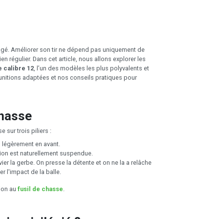
tagé. Améliorer son tir ne dépend pas uniquement de
n régulier. Dans cet article, nous allons explorer les
e calibre 12
, l’un des modèles les plus polyvalents et
munitions adaptées et nos conseils pratiques pour
chasse
 sur trois piliers :
s légèrement en avant.
tion est naturellement suspendue.
vier la gerbe. On presse la détente et on ne la a relâche
r l'impact de la balle.
sion au
fusil de chasse
.