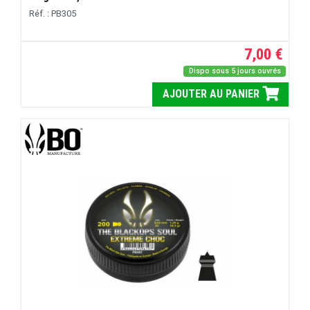
Réf. : PB305
7,00 €
Dispo sous 5 jours ouvrés
AJOUTER AU PANIER