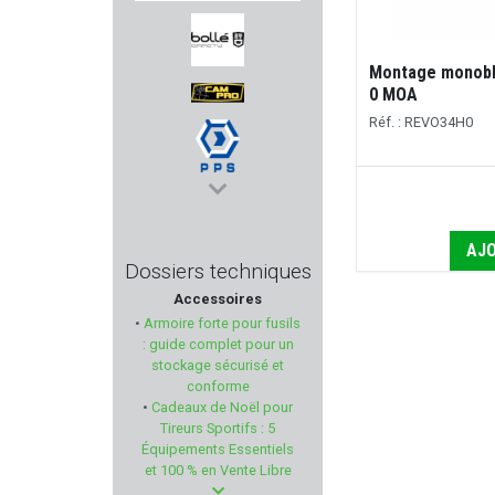
COUNTRY
Montage monob
BOLLE SAFETY
0 MOA
Réf. : REVO34H0
CAM PRO
PPS
AJO
CANIHUNT
Dossiers techniques
Accessoires
PTS
•
Armoire forte pour fusils
: guide complet pour un
NEXTORCH
stockage sécurisé et
conforme
•
Cadeaux de Noël pour
XS SIGHTS
Tireurs Sportifs : 5
Équipements Essentiels
LOVERGREEN
et 100 % en Vente Libre