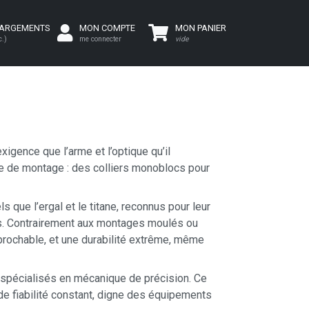
HARGEMENTS
MON COMPTE
MON PANIER
c.)
me connecter
vide
igence que l’arme et l’optique qu’il
pe de montage : des colliers monoblocs pour
 que l’ergal et le titane, reconnus pour leur
ues. Contrairement aux montages moulés ou
prochable, et une durabilité extrême, même
s spécialisés en mécanique de précision. Ce
t de fiabilité constant, digne des équipements