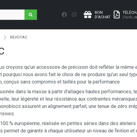
BON
TÉLÉC
D'ACHAT
(Tarifs, et
REVOTAC
C
s croyons qu’un accessoire de précision doit refléter la même ex
 pourquoi nous avons fait le choix de ne produire qu’un seul ty
, conçus sans compromis et taillés pour la performance.
sinée dans la masse à partir d’alliages hautes performances, tels
nnelle, leur légèreté et leur résistance aux contraintes mécaniq
noblocs assurent un alignement parfait, une tenue de zéro irré
nsives.
t 100 % européenne, réalisée en petites séries dans des atelier
us permet de garantir à chaque utilisateur un niveau de finition e