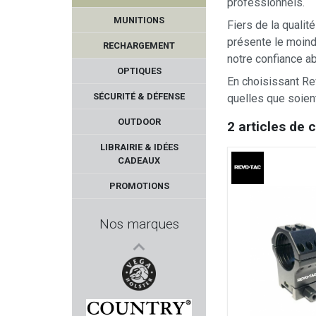
professionnels.
MUNITIONS
Fiers de la qualit
présente le moindr
RECHARGEMENT
notre confiance a
OPTIQUES
En choisissant Rev
SÉCURITÉ & DÉFENSE
quelles que soien
OUTDOOR
2 articles de 
RUGER
LIBRAIRIE & IDÉES
CADEAUX
DOOGY
PROMOTIONS
FUZYON CHASSE
Nos marques
AUDERE
ELLE DEFENDER
VEGA HOLSTER