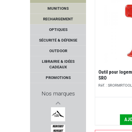
MUNITIONS
RECHARGEMENT
OPTIQUES
SÉCURITÉ & DÉFENSE
OUTDOOR
WALDBERG
LIBRAIRIE & IDÉES
CADEAUX
Outil pour logem
SHOOTER'S CHOICE
SRO
PROMOTIONS
Réf. : SRORMRTOO
ARKEN OPTICS
Nos marques
GECO
HOWA
AJO
ALPEN ARMS