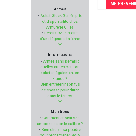
ME PRÉVENI
Armurerie GILLES
Armes
•
Achat Glock Gen 6 : prix
TITAN ARMS
et disponibilité chez
Armurerie Gilles
•
Beretta 92 : histoire
MESSERSCHMITT
d'une légende italienne
TASCO
Informations
•
Armes sans permis :
PACHMAYR
quelles armes peut-on
acheter légalement en
France ?
TOZ
•
Bien entretenir son fusil
de chasse pour durer
AKAH
dans le temps
ALG DEFENSE
Munitions
•
Comment choisir ses
STEINER
amorces selon le calibre ?
•
Bien choisir sa poudre
pour recharger en 9×19