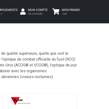
HARGEMENTS
MON COMPTE
MON PANIER
c.)
me connecter
vide
e qualité supérieure, quelle que soit la
l'optique de combat officielle du fusil (RCO)
ats-Unis (ACOG® et VCOG®), l'optique de jour
laborer avec les organismes
s décennies (viseurs nocturnes).