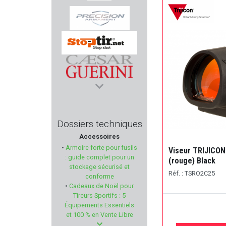
MERCUREY MANSART
PRECISION ARMAMENT
STOPTIR
CAESAR GUERINI
ZOLI
Dossiers techniques
Accessoires
BERETTA
•
Armoire forte pour fusils
Viseur TRIJICO
: guide complet pour un
(rouge) Black
BAIKAL
stockage sécurisé et
Réf. : TSRO2C25
conforme
•
Cadeaux de Noël pour
GUARDIAN ANGEL
Tireurs Sportifs : 5
Équipements Essentiels
MEGALINE
et 100 % en Vente Libre