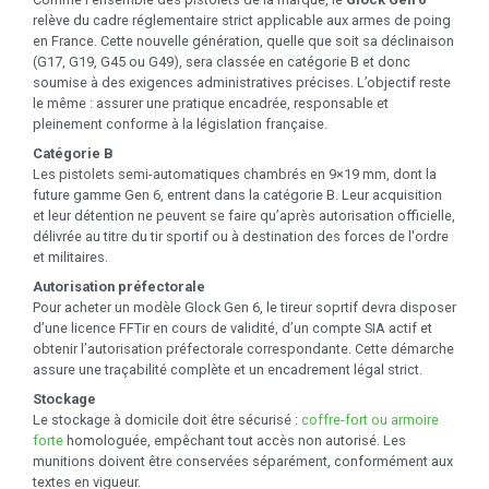
relève du cadre réglementaire strict applicable aux armes de poing
en France. Cette nouvelle génération, quelle que soit sa déclinaison
(G17, G19, G45 ou G49), sera classée en catégorie B et donc
soumise à des exigences administratives précises. L’objectif reste
le même : assurer une pratique encadrée, responsable et
pleinement conforme à la législation française.
Catégorie B
Les pistolets semi-automatiques chambrés en 9×19 mm, dont la
future gamme Gen 6, entrent dans la catégorie B. Leur acquisition
et leur détention ne peuvent se faire qu’après autorisation officielle,
délivrée au titre du tir sportif ou à destination des forces de l'ordre
et militaires.
Autorisation préfectorale
Pour acheter un modèle Glock Gen 6, le tireur soprtif devra disposer
d’une licence FFTir en cours de validité, d’un compte SIA actif et
obtenir l’autorisation préfectorale correspondante. Cette démarche
assure une traçabilité complète et un encadrement légal strict.
Stockage
Le stockage à domicile doit être sécurisé :
coffre-fort ou armoire
forte
homologuée, empêchant tout accès non autorisé. Les
munitions doivent être conservées séparément, conformément aux
textes en vigueur.