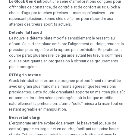
Le
Glock Gen 6
introduit une série d’améliorations conçues pour
offrir plus de constance, de contrôle et de confort au tir. Glock a
choisi d’agir par touches précises — mais significatives — en
repensant plusieurs zones clés de l’arme pour répondre aux
attentes des tireurs sportifs actuels.
Détente flat faced
La nouvelle détente plate modifie sensiblement le ressenti au
départ. Sa surface plane améliore l'alignement du doigt, rendant la
pression plus régulière et la rupture plus prévisible. En pratique, la
course paraît plus linéaire, ce qui aide autant les tireurs confirmés
que les pratiquants en progression à obtenir des groupements
plus homogènes.
RTF6 grip texture
Glock introduit une texture de poignée profondément retravaillée,
avec un grain plus franc mais moins agressif que les versions
précédentes. Cette double granularité apporte un maintien plus sûr,
notamment lors des séries prolongées où la fatigue modifie
naturellement la préhension. L’arme “colle” mieux à la main tout en
restant agréable en manipulation.
Beavertail élargi
L’ergonomie arrière évolue également : le beavertail (queue de
castor) gagne en largeur et en courbe, facilitant une prise haute
stable. Cet ajustement réduit les risques de frottement avec la