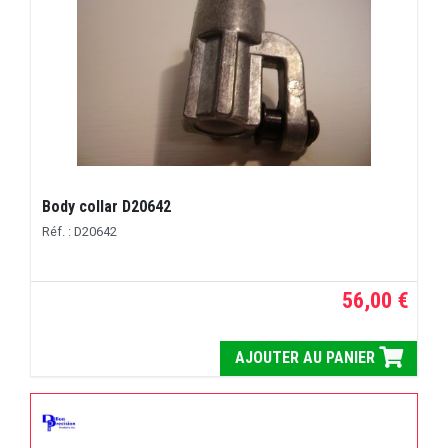
Body collar D20642
Réf. : D20642
56,00 €
AJOUTER AU PANIER