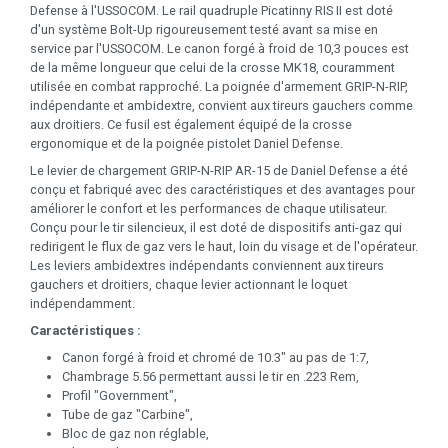
Defense à l'USSOCOM. Le rail quadruple Picatinny RIS II est doté
d'un système Bolt-Up rigoureusement testé avant sa mise en
service par l'USSOCOM. Le canon forgé à froid de 10,3 pouces est
de la même longueur que celui de la crosse MK18, couramment
utilisée en combat rapproché. La poignée d'armement GRIP-N-RIP,
indépendante et ambidextre, convient aux tireurs gauchers comme
aux droitiers. Ce fusil est également équipé de la crosse
ergonomique et de la poignée pistolet Daniel Defense.
Le levier de chargement GRIP-N-RIP AR-15 de Daniel Defense a été
conçu et fabriqué avec des caractéristiques et des avantages pour
améliorer le confort et les performances de chaque utilisateur.
Conçu pour le tir silencieux, il est doté de dispositifs anti-gaz qui
redirigent le flux de gaz vers le haut, loin du visage et de l'opérateur.
Les leviers ambidextres indépendants conviennent aux tireurs
gauchers et droitiers, chaque levier actionnant le loquet
indépendamment.
Caractéristiques :
Canon forgé à froid et chromé de 10.3" au pas de 1:7,
Chambrage 5.56 permettant aussi le tir en .223 Rem,
Profil "Government",
Tube de gaz "Carbine",
Bloc de gaz non réglable,