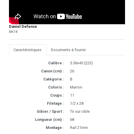
Daniel Defense
MK18
Caractéristiques
Documents à fournir
Calibre :
5.56x45 (223)
Canon (cm) :
26
Catégorie :
B
Coloris :
Marron
Coups :
11
Filetage :
1/2 x 28
Gibier / Sport :
Tir sur cible
Longueur (cm) :
68
Montage :
Rail 21mm