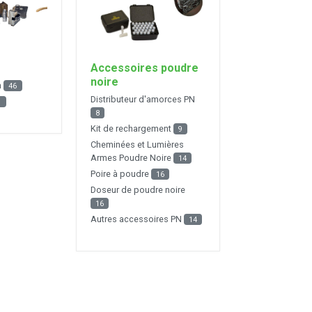
Accessoires poudre
noire
n
46
Distributeur d'amorces PN
9
8
Kit de rechargement
9
Cheminées et Lumières
Armes Poudre Noire
14
Poire à poudre
16
Doseur de poudre noire
16
Autres accessoires PN
14