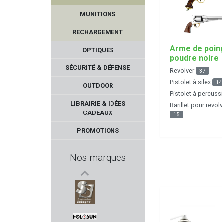
MUNITIONS
RECHARGEMENT
Arme de poin
OPTIQUES
poudre noire
SÉCURITÉ & DÉFENSE
Revolver
37
Pistolet à silex
14
OUTDOOR
Pistolet à percus
FIREBIRD
LIBRAIRIE & IDÉES
Barillet pour revol
CADEAUX
15
FALCO
PROMOTIONS
BRETTON GAUCHER
Nos marques
BUTLER CREEK
PREDATOR
SOLOGNE