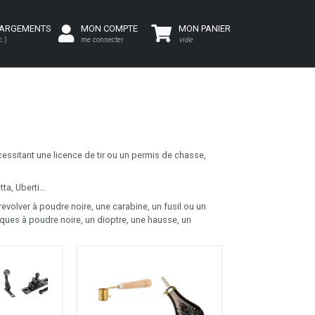
HARGEMENTS
MON COMPTE
MON PANIER
c.)
me connecter
vide
cessitant une licence de tir ou un permis de chasse,
a, Uberti...
revolver à poudre noire, une carabine, un fusil ou un
iques à poudre noire, un dioptre, une hausse, un