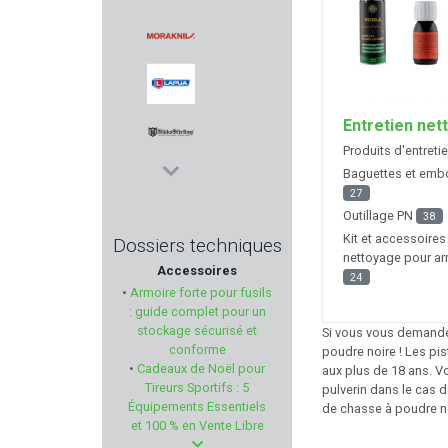
HOLOSUN
MORAKNIV
Entretien net
LAPUA
Produits d'entreti
Baguettes et emb
NIKKO STIRLING
27
Outillage PN
38
BILSOM TECHNOLOGY
Kit et accessoires
Dossiers techniques
nettoyage pour a
Accessoires
MAX KNIVES
24
•
Armoire forte pour fusils
: guide complet pour un
MECHANIX WEAR
stockage sécurisé et
Si vous vous demandez
conforme
poudre noire ! Les pis
•
Cadeaux de Noël pour
aux plus de 18 ans. Vou
BERETTA
Tireurs Sportifs : 5
pulverin dans le cas d
Équipements Essentiels
de chasse à poudre no
NEXTORCH
et 100 % en Vente Libre