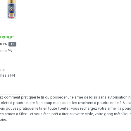
toyage
en PN
11
outs PN
 de
rmes à PN
 comment pratiquer le tir ou posséder une arme de loisir sans autorisation ni d
tolets à poudre noire à un coup mais aussi les revolvers à poudre noire à 6 co
s pouvez pratiquer le tir en toute liberté : vous rechargez votre arme : la poudre
es armes à Silex... et vous êtes prêt à tirer sur votre cible, votre gong métalli
ire.