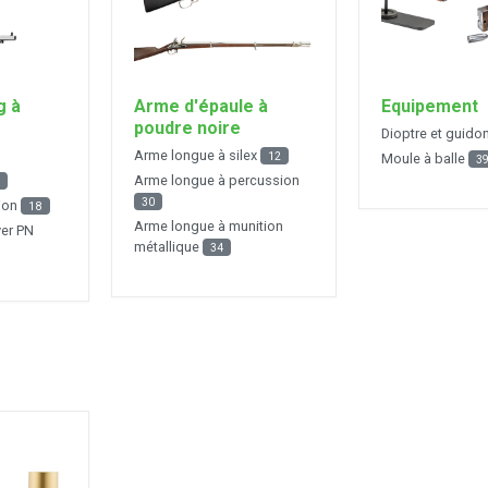
g à
Arme d'épaule à
Equipement
poudre noire
Dioptre et guido
Arme longue à silex
12
Moule à balle
3
Arme longue à percussion
30
sion
18
Arme longue à munition
ver PN
métallique
34