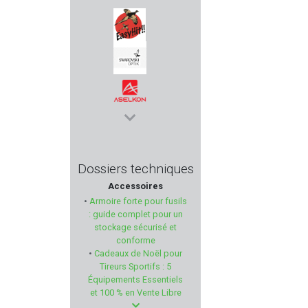
FAB DEFENSE
EASY HIT
SWAROVSKI OPTIK
ASELKON
REVOTAC
Dossiers techniques
Accessoires
LEDWAVE
•
Armoire forte pour fusils
: guide complet pour un
ROTTWEIL
stockage sécurisé et
conforme
•
Cadeaux de Noël pour
MFS AMMUNITION
Tireurs Sportifs : 5
Équipements Essentiels
KICK EEZ
et 100 % en Vente Libre