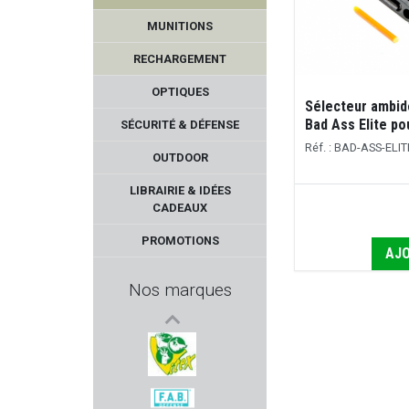
MUNITIONS
RECHARGEMENT
OPTIQUES
Sélecteur ambi
Bad Ass Elite p
SÉCURITÉ & DÉFENSE
Réf. : BAD-ASS-ELIT
OUTDOOR
UTG
LIBRAIRIE & IDÉES
CADEAUX
PIEXON
PROMOTIONS
AJO
BREAK FREE
Nos marques
UNCLE MIKE'S
SCHMIDT & BENDER
VITEX