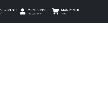
HARGEMENTS
MON COMPTE
MON PANIER
c.)
me connecter
vide