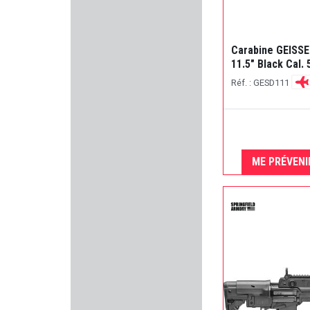
MIROKU
VOERE
Carabine GEISSE
11.5" Black Cal. 
KOWA
Réf. : GESD111
FLEXI
STAR ARMAS
ME PRÉVENI
LENSOLUX
LEDWAVE
ARISAKA DEFENSE
SWAB-ITS - BORE-WHIPS
JACK PYKE