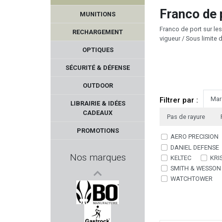
GOAT GUNS
Franco de 
MUNITIONS
STACCATO
Franco de port sur le
RECHARGEMENT
vigueur / Sous limite 
AUDERE
OPTIQUES
SÉCURITÉ & DÉFENSE
RANSOM INTERNATIONAL
OUTDOOR
COBALT KINETICS
Mar
Filtrer par :
LIBRAIRIE & IDÉES
CADEAUX
Pas de rayure
EASY HIT
PROMOTIONS
AERO PRECISION
BAIKAL
DANIEL DEFENSE
Nos marques
KELTEC
KRI
JSB MATCH
SMITH & WESSON
WATCHTOWER
BILSOM TECHNOLOGY
BO MANUFACTURE