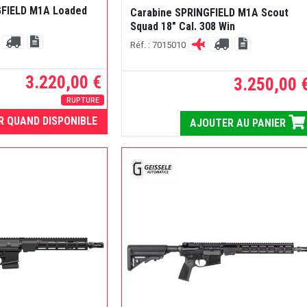
GFIELD M1A Loaded
Carabine SPRINGFIELD M1A Scout
Squad 18" Cal. 308 Win
Réf. : 7015010
3.220,00 €
3.250,00 
RUPTURE
R QUAND DISPONIBLE
AJOUTER AU PANIER