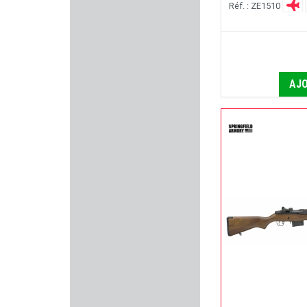
Réf. : ZE1510
NOBEL SPORT
OPINEL
AJO
EUROHUNT
AGUILA
DOUBLE ALPHA ACADEMY
MOSSBERG
DUECK DEFENSE
VERCAR
RADAR