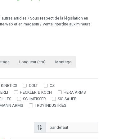
utres articles / Sous respect de la législation en
ite web et en magasin / Vente interdite aux mineurs.
letage
Longueur (cm)
Montage
 KINETICS
COLT
CZ
ERLI
HECKLER & KOCH
HERA ARMS
GILLES
SCHMEISSER
SIG SAUER
PMANN ARMS
TROY INDUSTRIES