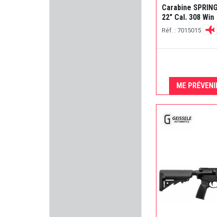
Carabine SPRIN
CAESAR GUERINI
22" Cal. 308 Win
Réf. : 7015015
Primary Arms
REMINGTON
UNIQUE
ME PRÉVENI
SPEER
CMC TRIGGERS
STOEGER
ACCU-TAC
PERAZZI