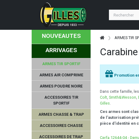
NOUVEAUTES
ARMES TIR S
Carabine
ARRIVAGES
ARMES TIR SPORTIF
ARMES AIR COMPRIME
Promotion en
ARMES POUDRE NOIRE
Dans cette famille, le
ACCESSOIRES TIR
Colt
,
Smith&Wesson
,
SPORTIF
Gilles
.
Ces armes sont class
ARMES CHASSE & TRAP
de l'autorisation pr
pièce d'identité en 
DUPLEKS
ACCESSOIRES CHASSE
ACCESSOIRES DE TRAP
Cerfa 12644-04 - Dema