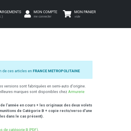
HARGEMENTS
MON COMPTE
MON PANIER
c.)
me connecter
vide
n de ces articles en
FRANCE METROPOLITAINE
Ces versions sont fabriquées en semi-auto d'origine.
meilleures marques sont disponibles chez
Armurerie
 de l'année en cours + les originaux des deux volets
e munitions de Catégorie B + copie recto/verso d'une
bles dans le cas présent).
s de catégorie B (PDF)
.