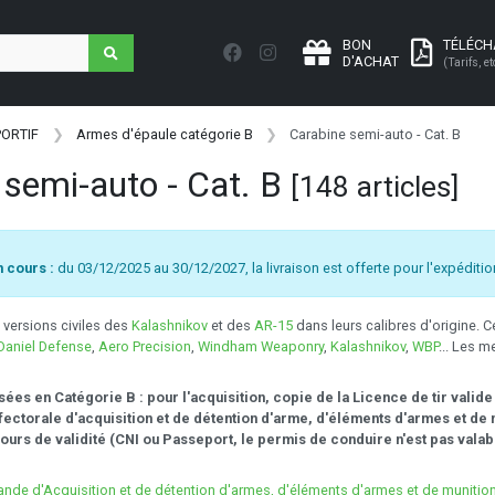
BON
TÉLÉC
D'ACHAT
(Tarifs, et
PORTIF
Armes d'épaule catégorie B
Carabine semi-auto - Cat. B
 semi-auto - Cat. B
[148 articles]
 cours :
du 03/12/2025 au 30/12/2027, la livraison est offerte pour l'expéditio
s versions civiles des
Kalashnikov
et des
AR-15
dans leurs calibres d'origine. 
Daniel Defense
,
Aero Precision
,
Windham Weaponry
,
Kalashnikov
,
WBP
... Les 
ées en Catégorie B : pour l'acquisition, copie de la Licence de tir valide
éfectorale d'acquisition et de détention d'arme, d'éléments d'armes et d
cours de validité (CNI ou Passeport, le permis de conduire n'est pas vala
nde d'Acquisition et de détention d'armes, d'éléments d'armes et de munition