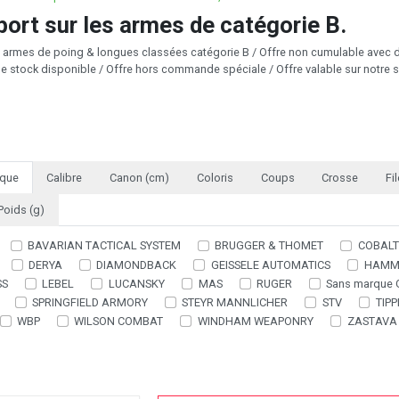
port sur les armes de catégorie B.
s armes de poing & longues classées catégorie B / Offre non cumulable avec d'a
de stock disponible / Offre hors commande spéciale / Offre valable sur notre s
que
Calibre
Canon (cm)
Coloris
Coups
Crosse
Fi
Poids (g)
BAVARIAN TACTICAL SYSTEM
BRUGGER & THOMET
COBALT
DERYA
DIAMONDBACK
GEISSELE AUTOMATICS
HAMM
SS
LEBEL
LUCANSKY
MAS
RUGER
Sans marque 
SPRINGFIELD ARMORY
STEYR MANNLICHER
STV
TIP
WBP
WILSON COMBAT
WINDHAM WEAPONRY
ZASTAVA