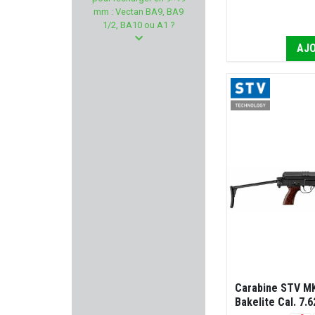
DAVIDE PEDERSOLI & C.
mm : Vectan BA9, BA9
1/2, BA10 ou A1 ?
STRASSER
AJO
WALTHER
Sans marque GILLES
MFS AMMUNITION
BELIGNE
HS PRODUKT
FUZYON CHASSE
SAUER
Carabine STV MK
Bakelite Cal. 7.
KUSTERMANN