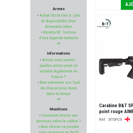
AJO
COMPANY ANIMALS'
Armes
•
Achat Glock Gen 6 : prix
STILCRIN
et disponibilité chez
Armurerie Gilles
•
Beretta 92 : histoire
KJI
d'une légende italienne
GEISSELE AUTOMATICS
Informations
•
Armes sans permis :
HOGUE
quelles armes peut-on
acheter légalement en
France ?
FOSSARI
•
Bien entretenir son fusil
de chasse pour durer
TICK TWISTER
dans le temps
Carabine B&T SP
GLOCK
Munitions
point rouge AIM
•
Comment choisir ses
Réf. : BTSPC9
BORESNAKE
amorces selon le calibre ?
•
Bien choisir sa poudre
pour recharger en 9×19