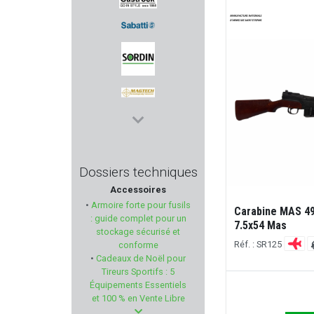
GASTROCK
SABATTI
MSA SORDIN
MAGTECH
INFORCE
Dossiers techniques
Accessoires
DILLON PRECISION
•
Armoire forte pour fusils
Carabine MAS 49
: guide complet pour un
7.5x54 Mas
LUCANSKY
stockage sécurisé et
Réf. : SR125
conforme
•
Cadeaux de Noël pour
TRIJICON
Tireurs Sportifs : 5
Équipements Essentiels
WHEELER
et 100 % en Vente Libre