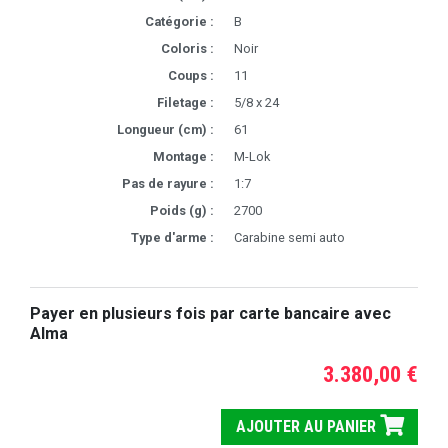
Catégorie :
B
Coloris :
Noir
Coups :
11
Filetage :
5/8 x 24
Longueur (cm) :
61
Montage :
M-Lok
Pas de rayure :
1:7
Poids (g) :
2700
Type d'arme :
Carabine semi auto
Payer en plusieurs fois par carte bancaire avec
Alma
3.380,00 €
AJOUTER AU PANIER