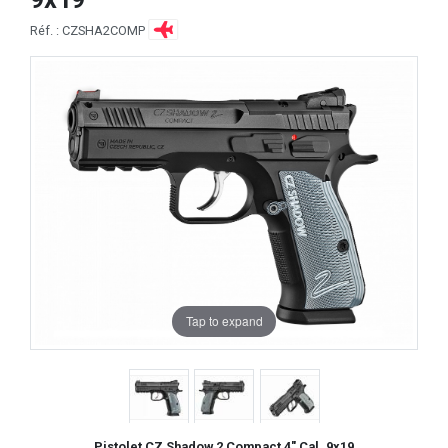
Réf. : CZSHA2COMP
Tap to expand
Pistolet CZ Shadow 2 Compact 4" Cal. 9x19