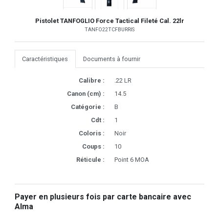
Pistolet TANFOGLIO Force Tactical Fileté Cal. 22lr
TANFO22TCFBURRIS
Caractéristiques
Documents à fournir
Calibre :
.22 LR
Canon (cm) :
14.5
Catégorie :
B
Cdt :
1
Coloris :
Noir
Coups :
10
Réticule :
Point 6 MOA
Payer en plusieurs fois par carte bancaire avec
Alma