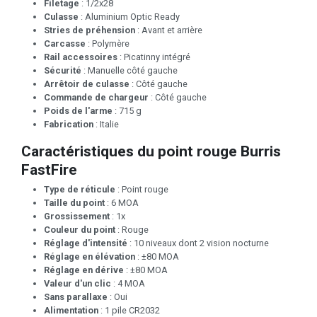
Filetage
: 1/2x28
Culasse
: Aluminium Optic Ready
Stries de préhension
: Avant et arrière
Carcasse
: Polymère
Rail accessoires
: Picatinny intégré
Sécurité
: Manuelle côté gauche
Arrêtoir de culasse
: Côté gauche
Commande de chargeur
: Côté gauche
Poids de l'arme
: 715 g
Fabrication
: Italie
Caractéristiques du point rouge Burris
FastFire
Type de réticule
: Point rouge
Taille du point
: 6 MOA
Grossissement
: 1x
Couleur du point
: Rouge
Réglage d'intensité
: 10 niveaux dont 2 vision nocturne
Réglage en élévation
: ±80 MOA
Réglage en dérive
: ±80 MOA
Valeur d'un clic
: 4 MOA
Sans parallaxe
: Oui
Alimentation
: 1 pile CR2032