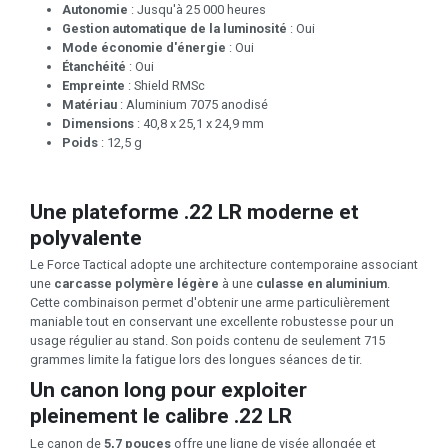
Autonomie
: Jusqu'à 25 000 heures
Gestion automatique de la luminosité
: Oui
Mode économie d'énergie
: Oui
Étanchéité
: Oui
Empreinte
: Shield RMSc
Matériau
: Aluminium 7075 anodisé
Dimensions
: 40,8 x 25,1 x 24,9 mm
Poids
: 12,5 g
Une plateforme .22 LR moderne et
polyvalente
Le Force Tactical adopte une architecture contemporaine associant
une
carcasse polymère légère
à une
culasse en aluminium
.
Cette combinaison permet d'obtenir une arme particulièrement
maniable tout en conservant une excellente robustesse pour un
usage régulier au stand. Son poids contenu de seulement 715
grammes limite la fatigue lors des longues séances de tir.
Un canon long pour exploiter
pleinement le calibre .22 LR
Le canon de
5,7 pouces
offre une ligne de visée allongée et