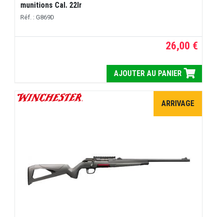
munitions Cal. 22lr
Réf. : G869D
26,00 €
AJOUTER AU PANIER
ARRIVAGE