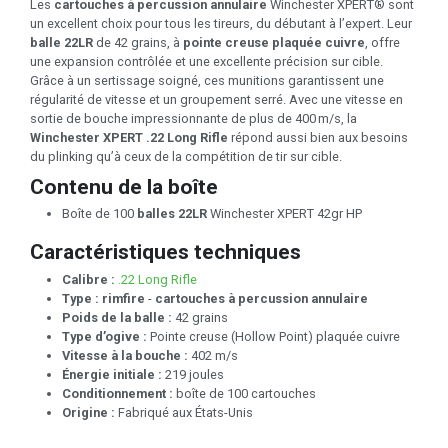
Les
cartouches à percussion annulaire
Winchester XPERT® sont
un excellent choix pour tous les tireurs, du débutant à l’expert. Leur
balle 22LR
de 42 grains, à
pointe creuse plaquée cuivre
, offre
une expansion contrôlée et une excellente précision sur cible.
Grâce à un sertissage soigné, ces munitions garantissent une
régularité de vitesse et un groupement serré. Avec une vitesse en
sortie de bouche impressionnante de plus de 400 m/s, la
Winchester XPERT .22 Long Rifle
répond aussi bien aux besoins
du plinking qu’à ceux de la compétition de tir sur cible.
Contenu de la boîte
Boîte de 100
balles 22LR
Winchester XPERT 42gr HP
Caractéristiques techniques
Calibre :
.22 Long Rifle
Type :
rimfire
-
cartouches à percussion annulaire
Poids de la balle :
42 grains
Type d’ogive :
Pointe creuse (Hollow Point) plaquée cuivre
Vitesse à la bouche :
402 m/s
Énergie initiale :
219 joules
Conditionnement :
boîte de 100 cartouches
Origine :
Fabriqué aux États-Unis