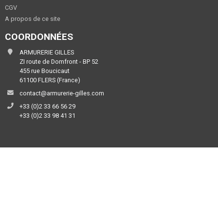
CGV
A propos de ce site
COORDONNÉES
ARMURERIE GILLES
ZI route de Domfront - BP 52
455 rue Boucicaut
61100 FLERS (France)
contact@armurerie-gilles.com
+33 (0)2 33 66 56 29
+33 (0)2 33 98 41 31