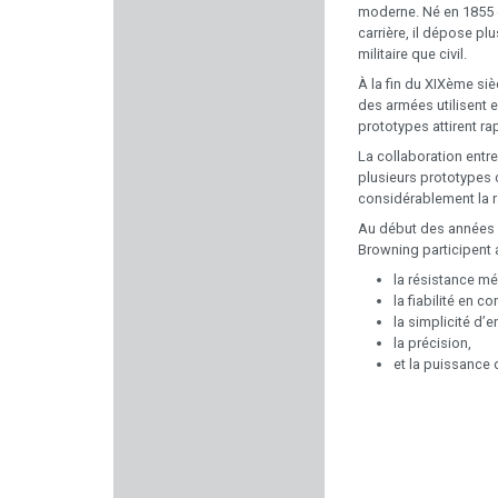
moderne. Né en 1855 d
carrière, il dépose p
MEC GAR
militaire que civil.
À la fin du XIXème si
ACCU SHARP
des armées utilisent 
prototypes attirent ra
LAUGO ARMS
La collaboration entr
plusieurs prototypes 
considérablement la ra
BERETTA
Au début des années 1
Browning participent 
CHAPUIS ARMES
la résistance m
la fiabilité en co
SOLOGNE
la simplicité d’e
la précision,
BUCK EXPERT
et la puissance d
KICK EEZ
SAPL