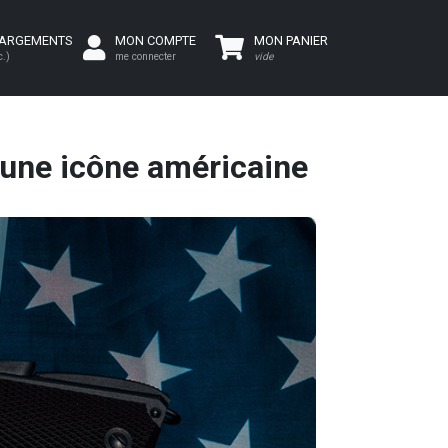
HARGEMENTS
MON COMPTE
MON PANIER
c.)
me connecter
vide
u une icône américaine