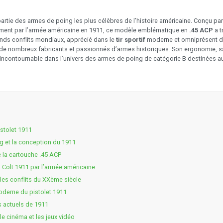
partie des armes de poing les plus célèbres de l’histoire américaine. Conçu pa
lement par l’armée américaine en 1911, ce modèle emblématique en
.45 ACP
a t
ands conflits mondiaux, apprécié dans le
tir sportif
moderne et omniprésent dan
r de nombreux fabricants et passionnés d’armes historiques. Son ergonomie, sa 
incontournable dans l’univers des armes de poing de catégorie B destinées au t
istolet 1911
 et la conception du 1911
e la cartouche .45 ACP
 Colt 1911 par l’armée américaine
les conflits du XXème siècle
oderne du pistolet 1911
s actuels de 1911
le cinéma et les jeux vidéo