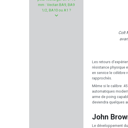
EASY HIT
mm : Vectan BA9, BA9
1/2, BA10 ou A1 ?
FRANCHI
ZAMBERLAN
Colt 
avan
FABARM PROFESSIONNAL
BORE TECH
Les retours d’expérien
résistance physique e
PIXFRA
en service le célèbre 
rapprochés.
SMITH & WESSON
Même si le calibre .45
automatiques modern
arme de poing capable 
CONCORDE DEFENDER
deviendra quelques an
ELLE DEFENDER
John Brown
MAGNUM RESEARCH
Le développement du