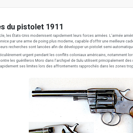
es du pistolet 1911
ècle, les États-Unis modernisent rapidement leurs forces armées. L’armée améri
rvice par une arme de poing plus moderne, capable d’offrir une meilleure cadence
ieurs recherches sont lancées afin de développer un pistolet semi-automatique
ticulièrement urgent pendant les conflits coloniaux américains, notamment lors
ntre les guérilleros Moro dans l’archipel de Sulu utilisent principalement de
 rapidement ses limites lors des affrontements rapprochés dans les zones tropic