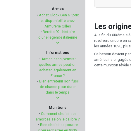
BROWNELLS
Armes
•
Achat Glock Gen 6 : prix
MAGLITE
et disponibilité chez
Les origin
Armurerie Gilles
•
Beretta 92 : histoire
VERCAR
À la fin du XIXème si
d'une légende italienne
revolvers encore en se
les années 1890, plus
LYMAN PRODUCTS
Informations
Ce besoin devient par
•
Armes sans permis :
américains engagés co
UTAS DEFENSE
quelles armes peut-on
cette munition révèle
acheter légalement en
France ?
VIHTA VUORI
•
Bien entretenir son fusil
de chasse pour durer
RCBS
dans le temps
BUL ARMORY
Munitions
•
Comment choisir ses
PROFUSION PETFEED
amorces selon le calibre ?
•
Bien choisir sa poudre
pour recharger en 9×19