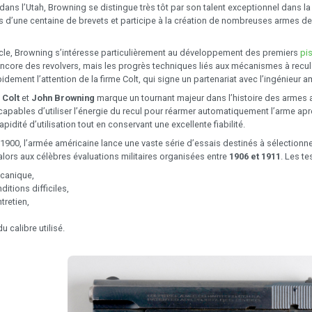
ans l’Utah, Browning se distingue très tôt par son talent exceptionnel dans la
lus d’une centaine de brevets et participe à la création de nombreuses armes
ècle, Browning s’intéresse particulièrement au développement des premiers
pi
encore des revolvers, mais les progrès techniques liés aux mécanismes à recul
pidement l’attention de la firme Colt, qui signe un partenariat avec l’ingénieur
e
Colt
et
John Browning
marque un tournant majeur dans l’histoire des armes
capables d’utiliser l’énergie du recul pour réarmer automatiquement l’arme ap
pidité d’utilisation tout en conservant une excellente fiabilité.
900, l’armée américaine lance une vaste série d’essais destinés à sélectionne
alors aux célèbres évaluations militaires organisées entre
1906 et 1911
. Les t
écanique,
nditions difficiles,
ntretien,
u calibre utilisé.