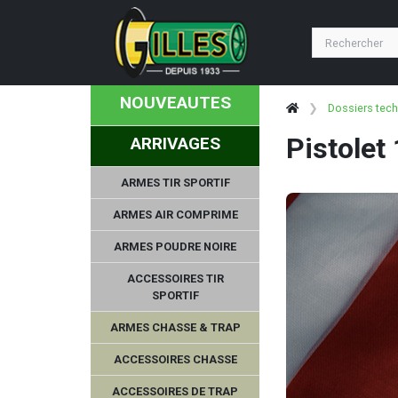
MIROKU
LUCANSKY
NOUVEAUTES
AIMPSORT
Dossiers tec
Pistolet
ARRIVAGES
STEYR MANNLICHER
ARMES TIR SPORTIF
SAK
ARMES AIR COMPRIME
DO ALL OUTDOORS
ARMES POUDRE NOIRE
BLASER
ACCESSOIRES TIR
SPORTIF
DUPLEKS
ARMES CHASSE & TRAP
MIDWEST INDUSTRIES
ACCESSOIRES CHASSE
ACCESSOIRES DE TRAP