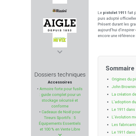
SWAB-ITS - BORE-WHIPS
Le
pistolet 1911
fait 
puis adopté officiel
Présent durant les gr
RIZZINI
aujourd’hui d’inspire
encore une référence 
AIGLE
HIVIZ
Sommaire
BUTLER CREEK
Dossiers techniques
Origines du p
Accessoires
KRUGER
John Browning
•
Armoire forte pour fusils
La création d
: guide complet pour un
PPU PARTIZAN
stockage sécurisé et
L’adoption du
conforme
Le 1911 dans 
•
Cadeaux de Noël pour
LIGHT MY FIRE
L’évolution m
Tireurs Sportifs : 5
Équipements Essentiels
Les fabricant
GEF
et 100 % en Vente Libre
Le 1911 dans 