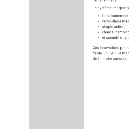
militaire intensif.
LOVERGREEN
Le système imaginé p
Num'Axes
fonctionnement 
verrouillage mé
simple action,
BO MANUFACTURE
chargeur amovi
et sécurité de p
MESSERSCHMITT
Ces innovations perme
fiable. En 1911, le m
MARLIN
de l’histoire armurièr
SHOOT AGAIN
UTG
PALLAS
TRUGLO
MTM