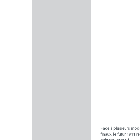
INFORCE
LUNA OPTIQUE
GARMIN
FREYR & DEVIK
ED BROWN
MOJO OUTDOORS
HOPPES
GOAT GUNS
DAVIDE PEDERSOLI & C.
Face à plusieurs modè
finaux, le futur 1911 