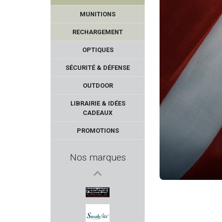
SIG SAUER
MUNITIONS
GGG
RECHARGEMENT
ARMENET
OPTIQUES
SÉCURITÉ & DÉFENSE
META TACTICAL
OUTDOOR
ANSMANN
LIBRAIRIE & IDÉES
CADEAUX
GRS
PROMOTIONS
FEINWERKBAU
Nos marques
DORR
TAYAUT
PREDATOR