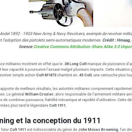
Model 1892 - 1903 New Army & Navy Revolvers, exemple de revolver militai
t l’adoption des pistolets semi-automatiques modernes.
Crédit : Hmaag,
licence
Creative Commons Attribution-Share Alike 3.0 Unpo
ce militaires montrent en effet que le
.38 Long Colt
manque de puissance d’arr
t leur capacité à poursuivre l’assaut malgré plusieurs impacts. Cette situatio
revolver simple action
Colt M1873
chambré en
.45 Colt
, une cartouche plus lo
 apporte de meilleurs résultats, les autorités militaires comprennent rapideme
es. Le général
William Crozier
, alors responsable de l’armement militaire a
de combiner puissance, fiabilité mécanique et rapidité d’utilisation. Cette dé
nées plus tard le légendaire
Colt 1911
.
ing et la conception du 1911
 futur
Colt 1911
est indissociable du génie de
John Moses Browning
, l’un d