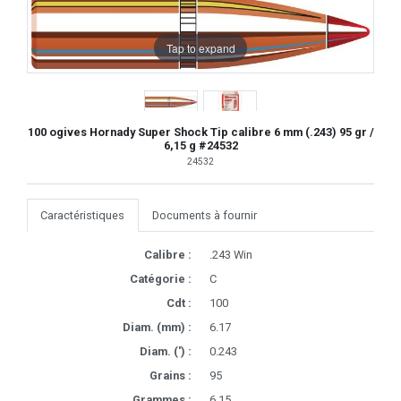
Tap to expand
100 ogives Hornady Super Shock Tip calibre 6 mm (.243) 95 gr /
6,15 g #24532
24532
Caractéristiques
Documents à fournir
Calibre :
.243 Win
Catégorie :
C
Cdt :
100
Diam. (mm) :
6.17
Diam. (') :
0.243
Grains :
95
Grammes :
6.15