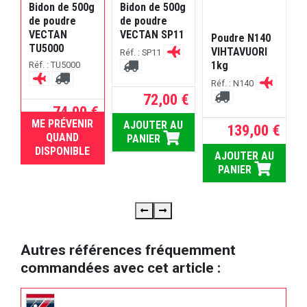
Bidon de 500g
Bidon de 500g
de poudre
de poudre
VECTAN
VECTAN SP11
Poudre N140
TU5000
VIHTAVUORI
Réf. : SP11
R
1kg
Réf. : TU5000
Réf. : N140
72,00 €
74,00 €
ME PRÉVENIR
AJOUTER AU
139,00 €
RUPTURE
QUAND
PANIER
DISPONIBLE
AJOUTER AU
PANIER
Autres références fréquemment
commandées avec cet article :