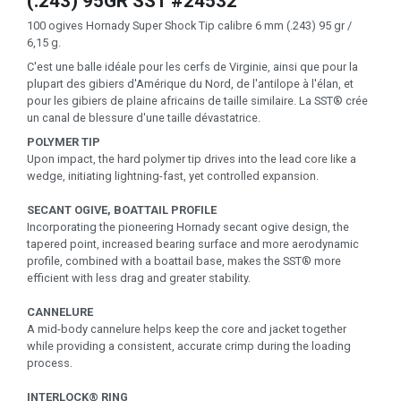
(.243) 95GR SST #24532
100 ogives Hornady Super Shock Tip calibre 6 mm (.243) 95 gr /
6,15 g.
C'est une balle idéale pour les cerfs de Virginie, ainsi que pour la
plupart des gibiers d'Amérique du Nord, de l'antilope à l'élan, et
pour les gibiers de plaine africains de taille similaire. La SST® crée
un canal de blessure d'une taille dévastatrice.
POLYMER TIP
Upon impact, the hard polymer tip drives into the lead core like a
wedge, initiating lightning-fast, yet controlled expansion.
SECANT OGIVE, BOATTAIL PROFILE
Incorporating the pioneering Hornady secant ogive design, the
tapered point, increased bearing surface and more aerodynamic
profile, combined with a boattail base, makes the SST® more
efficient with less drag and greater stability.
CANNELURE
A mid-body cannelure helps keep the core and jacket together
while providing a consistent, accurate crimp during the loading
process.
INTERLOCK® RING