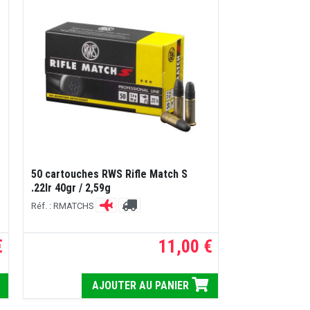
50 cartouches RWS Rifle Match S
.22lr 40gr / 2,59g
Réf. : RMATCHS
€
11,00 €
AJOUTER AU PANIER