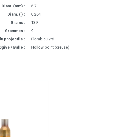
Diam. (mm) :
6.7
Diam. (') :
0.264
Grains :
139
Grammes :
9
u projectile :
Plomb cuivré
Ogive / Balle :
Hollow point (creuse)