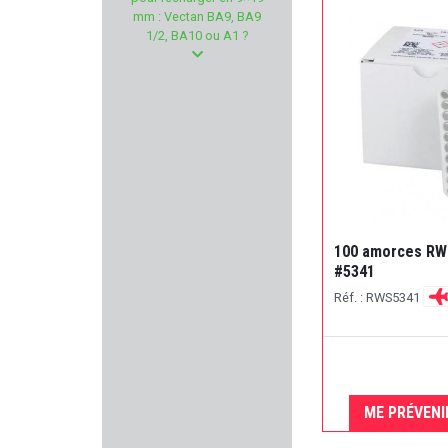
GMT Outdoor
mm : Vectan BA9, BA9
1/2, BA10 ou A1 ?
AUDERE
UNCLE MIKE'S
PHOENIX SWISS MADE
BRUGGER & THOMET
PIERRE ARTISAN
100 amorces RWS
#5341
AKSA ARMS
Réf. : RWS5341
MASTER-LOCK
HIKMICRO
ME PRÉVENI
KAHLES