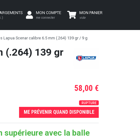
HARGEMENTS
MON COMPTE
MON PANIER
c.)
me connecter
vide
s Lapua Scenar calibre 6.5 mm (.264) 139 gr / 9 g
 (.264) 139 gr
58,00 €
RUPTURE
ME PRÉVENIR QUAND DISPONIBLE
n supérieure avec la balle