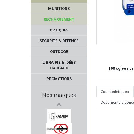
MUNITIONS
RECHARGEMENT
OPTIQUES
SÉCURITÉ & DÉFENSE
OUTDOOR
FRANCHI
LIBRAIRIE & IDÉES
CADEAUX
100 ogives Lap
FUZYON CHASSE
PROMOTIONS
KRUGER
Caractéristiques
Nos marques
COPPERBEAR
Documents à consu
PHASE 5
GEISSELE AUTOMATICS