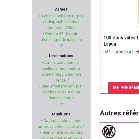
UBERTI
Armes
•
Achat Glock Gen 6 : prix
MAGLITE
et disponibilité chez
Armurerie Gilles
•
Beretta 92 : histoire
VALMET
100 étuis vides 
d'une légende italienne
Lapua
BCM
Réf. : LAD6.5X47
Informations
•
Armes sans permis :
PTS
quelles armes peut-on
acheter légalement en
France ?
BO MANUFACTURE
•
Bien entretenir son fusil
ME PRÉVENI
de chasse pour durer
TIMNEY TRIGGER
dans le temps
WILSON COMBAT
Autres réfé
Munitions
•
Comment choisir ses
GPA
amorces selon le calibre ?
•
Bien choisir sa poudre
pour recharger en 9×19