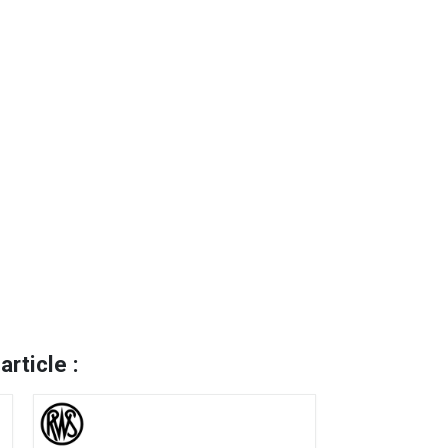
rticle :