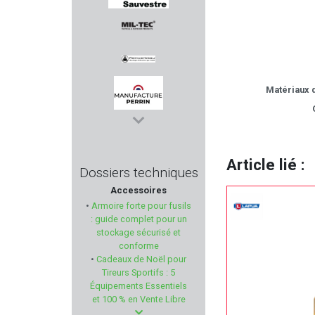
SAUVESTRE
MIL-TEC
Matériaux d
FEINWERKBAU
MANUFACTURE PERRIN
TICK TWISTER
Article lié :
Dossiers techniques
Accessoires
FOB
•
Armoire forte pour fusils
: guide complet pour un
LPA SIGHTS
stockage sécurisé et
conforme
•
Cadeaux de Noël pour
KICK EEZ
Tireurs Sportifs : 5
Équipements Essentiels
NRA-FUD
et 100 % en Vente Libre