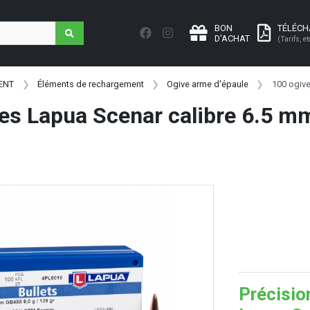
BON
TÉLÉC
D'ACHAT
(Tarifs, et
ENT
Éléments de rechargement
Ogive arme d'épaule
100 ogive
es Lapua Scenar calibre 6.5 mm
Précisio