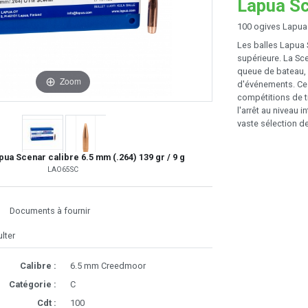
Lapua Sc
100 ogives Lapua 
Les balles Lapua 
supérieure. La Sc
queue de bateau, 
Zoom
d'événements. Ce 
compétitions de ti
l'arrêt au niveau 
vaste sélection de
ua Scenar calibre 6.5 mm (.264) 139 gr / 9 g
LAO65SC
Documents à fournir
lter
Calibre :
6.5 mm Creedmoor
Catégorie :
C
Cdt :
100