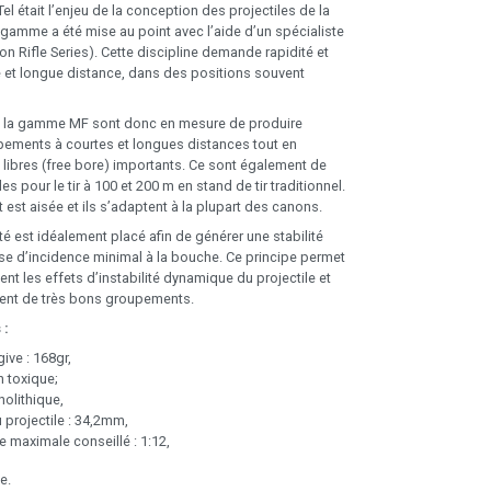
Tel était l’enjeu de la conception des projectiles de la
amme a été mise au point avec l’aide d’un spécialiste
ion Rifle Series). Cette discipline demande rapidité et
e et longue distance, dans des positions souvent
de la gamme MF sont donc en mesure de produire
pements à courtes et longues distances tout en
 libres (free bore) importants. Ce sont également de
es pour le tir à 100 et 200 m en stand de tir traditionnel.
 est aisée et ils s’adaptent à la plupart des canons.
té est idéalement placé afin de générer une stabilité
rise d’incidence minimal à la bouche. Ce principe permet
nt les effets d’instabilité dynamique du projectile et
ment de très bons groupements.
 :
ive : 168gr,
 toxique;
olithique,
projectile : 34,2mm,
e maximale conseillé : 1:12,
e.