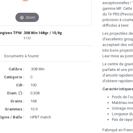
exceptionnelles ! 
gamme MF. Cette g
du Tir PRS (Precis
Zoom
précision à court
difficiles à tenir.
 ogives TPM .308 Win 168gr / 10,9g
Les projectiles 
5132
d’excellents grou
acceptant des vol
très bons projectil
Leur mise au point
Documents à fournir
Le centre de gravi
Calibre :
.308 Win
parfaite et une p
d’amortir rapideme
Catégorie :
C
d’obtenir rapide
Cdt :
100
Caractéristiques
Diam. (') :
0.308
Poids de l'og
Grains :
168
Matériau non
Usinage mon
Grammes :
10.9
Longueur du 
Ogive / Balle :
HPBT match
Pas de rayur
Fabriqué en Franc