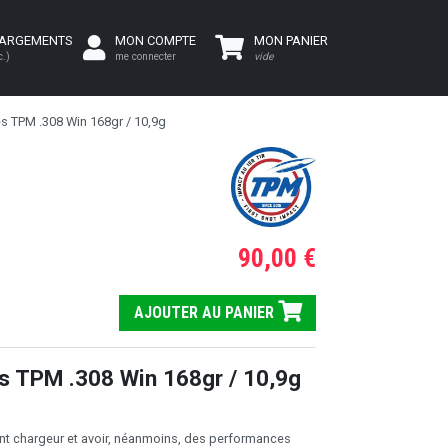
HARGEMENTS
MON COMPTE
MON PANIER
c.)
me connecter
vide
s TPM .308 Win 168gr / 10,9g
90,00 €
AJOUTER AU PANIER
s TPM .308 Win 168gr / 10,9g
sont chargeur et avoir, néanmoins, des performances