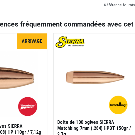
Référence fourni
rences fréquemment commandées avec cet a
ARRIVAGE
Boite de 100 ogives SIERRA
ives SIERRA
Matchking 7mm (.284) HPBT 150gr /
308) HP 110gr / 7,12g
9,7g