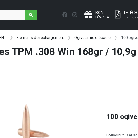
BON
TÉLÉC
D'ACHAT
(Tarifs, et
ENT
Éléments de rechargement
Ogive arme d'épaule
100 ogive
es TPM .308 Win 168gr / 10,9g
100 ogive
Pouvoir utiliser 