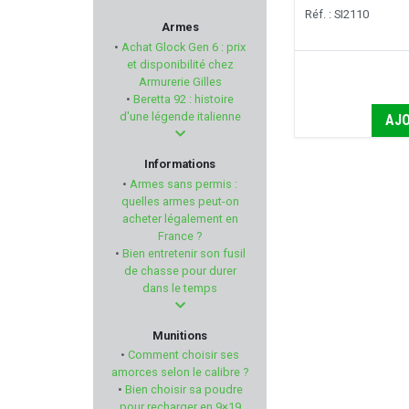
Réf. : SI2110
SWAROVSKI OPTIK
Armes
•
Achat Glock Gen 6 : prix
STALON
et disponibilité chez
Armurerie Gilles
•
Beretta 92 : histoire
TIKKA
d'une légende italienne
AJO
STACCATO
Informations
•
Armes sans permis :
BALLISTOL
quelles armes peut-on
acheter légalement en
France ?
TOZ
•
Bien entretenir son fusil
de chasse pour durer
HOGUE
dans le temps
ATS AMMUNITION
Munitions
•
Comment choisir ses
CRKT
amorces selon le calibre ?
•
Bien choisir sa poudre
pour recharger en 9×19