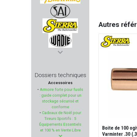
BROWNING
Autres réfé
SAI
SIERRA
WADIE
DUECK DEFENSE
Dossiers techniques
Accessoires
COBALT KINETICS
•
Armoire forte pour fusils
: guide complet pour un
BERETTA
stockage sécurisé et
conforme
•
Cadeaux de Noël pour
DORR
Tireurs Sportifs : 5
Équipements Essentiels
Boite de 100 og
LAPUA
et 100 % en Vente Libre
Varminter .30 (.