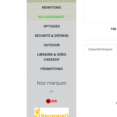
MUNITIONS
RECHARGEMENT
OPTIQUES
100
SÉCURITÉ & DÉFENSE
OUTDOOR
Caractéristiques
PARKER HALE
LIBRAIRIE & IDÉES
CADEAUX
LPA SIGHTS
PROMOTIONS
COLT
Nos marques
BCM
KONUS
K25