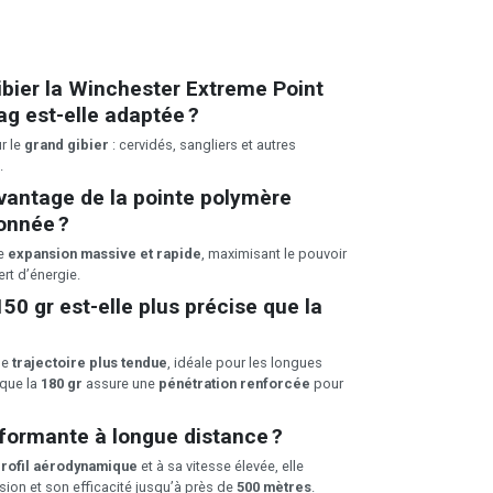
ibier la Winchester Extreme Point
g est-elle adaptée ?
ur le
grand gibier
: cervidés, sangliers et autres
.
avantage de la pointe polymère
onnée ?
ne
expansion massive et rapide
, maximisant le pouvoir
fert d’énergie.
150 gr est-elle plus précise que la
ne
trajectoire plus tendue
, idéale pour les longues
 que la
180 gr
assure une
pénétration renforcée
pour
rformante à longue distance ?
rofil aérodynamique
et à sa vitesse élevée, elle
sion et son efficacité jusqu’à près de
500 mètres
.