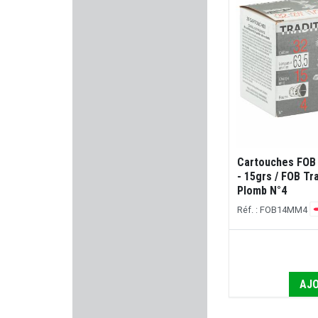
KING COBRA
FABARM PROFESSIONNAL
BOLLE SAFETY
GSG - German Sport Gun
PPU PARTIZAN
Cartouches FOB 
- 15grs / FOB Tr
NATURE DE BRENNE
Plomb N°4
Réf. : FOB14MM4
REMINGTON
BERGARA
AJO
TAYAUT