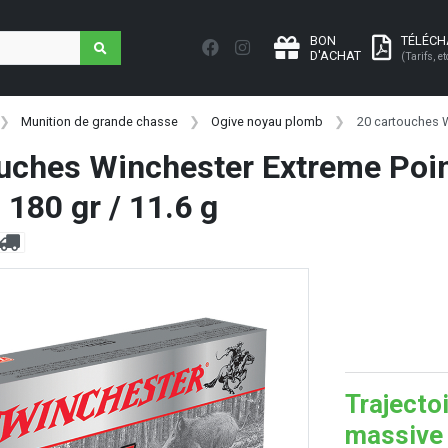
BON
TÉLÉC
D'ACHAT
(Tarifs, et
Munition de grande chasse
Ogive noyau plomb
20 cartouches W
uches Winchester Extreme Poi
180 gr / 11.6 g
Trajecto
massive 