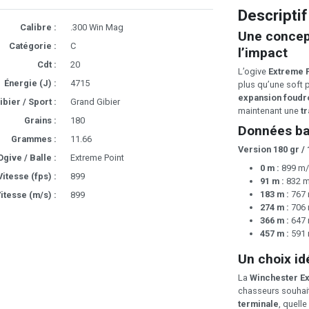
Descriptif
Calibre :
.300 Win Mag
Une concep
Catégorie :
C
l’impact
Cdt :
20
L’ogive
Extreme 
Énergie (J) :
4715
plus qu’une soft p
expansion foudr
ibier / Sport :
Grand Gibier
maintenant une
t
Grains :
180
Données ba
Grammes :
11.66
Version 180 gr / 1
Ogive / Balle :
Extreme Point
0 m :
899 m/
Vitesse (fps) :
899
91 m :
832 m
183 m :
767 
itesse (m/s) :
899
274 m :
706 
366 m :
647 
457 m :
591 
Un choix id
La
Winchester Ex
chasseurs souhai
terminale
, quelle