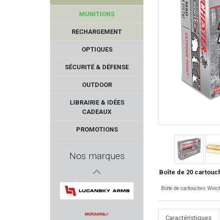
MUNITIONS
RECHARGEMENT
OPTIQUES
SÉCURITÉ & DÉFENSE
OUTDOOR
UNCLE MIKE'S
LIBRAIRIE & IDÉES
CADEAUX
RIZZINI
PROMOTIONS
HAMMERLI
Nos marques
TONI SYSTEM
Boîte de 20 cartouc
Boîte de cartouches Winc
MDT
LUCANSKY
Caractéristiques