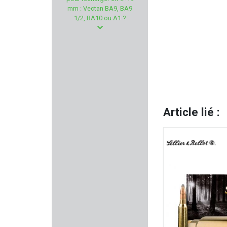
PARKER HALE
mm : Vectan BA9, BA9
1/2, BA10 ou A1 ?
CLAWGEAR
LAPUA
FOB
HECKLER & KOCH
Article lié :
PALLAS
STRIKE INDUSTRIE
HAUSKEN
KLEEN BORE
WEAVER