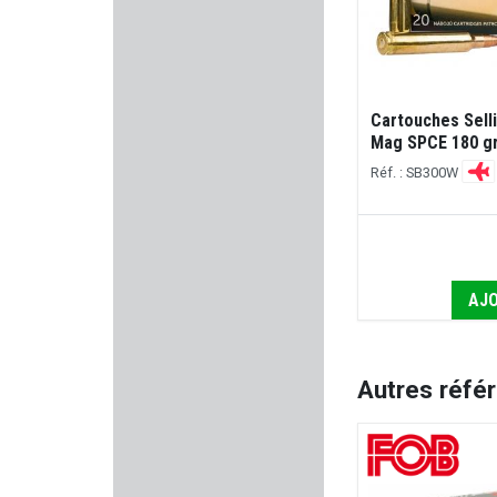
GPA
ATS AMMUNITION
Cartouches Selli
Mag SPCE 180 gr 
MAISON FAURE LE PAGE
Réf. : SB300W
LUNA OPTIQUE
VERNEY CARRON
AJO
BREAK FREE
SOMLYS
Autres réfé
KOLARMS
SK