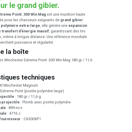
ur le grand gibier.
treme Point .300 Win Mag
est une munition haute
lée pour les chasseurs exigeants de
grand gibier
.
 polymère extra-large
, elle génère une
expansion
n
transfert d’énergie massif
, garantissant des tirs
is, même à longue distance. Une référence mondiale
erchent puissance et régularité.
e la boîte
s Winchester Extreme Point .300 Win Mag 180 gr / 11,6
stiques techniques
300 Winchester Magnum
 Extreme Point (pointe polymère large)
ojectile
: 180 gr / 11,6 g
 projectile
: Plomb avec pointe polymère
iale
: 899 m/s
iale
: 4716 J
ournisseur :
CX300XP1