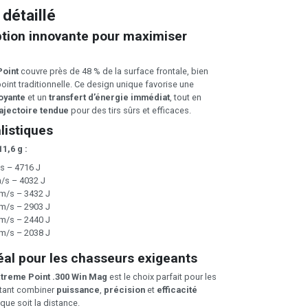
 détaillé
tion innovante pour maximiser
Point
couvre près de 48 % de la surface frontale, bien
oint traditionnelle. Ce design unique favorise une
oyante
et un
transfert d’énergie immédiat
, tout en
rajectoire tendue
pour des tirs sûrs et efficaces.
listiques
1,6 g :
s – 4716 J
/s – 4032 J
m/s – 3432 J
m/s – 2903 J
m/s – 2440 J
m/s – 2038 J
éal pour les chasseurs exigeants
treme Point .300 Win Mag
est le choix parfait pour les
tant combiner
puissance
,
précision
et
efficacité
 que soit la distance.