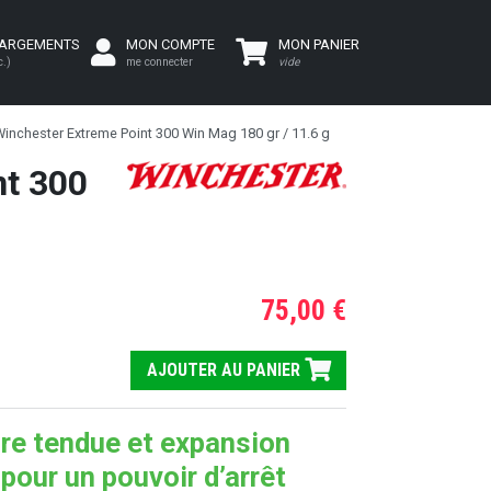
HARGEMENTS
MON COMPTE
MON PANIER
c.)
me connecter
vide
inchester Extreme Point 300 Win Mag 180 gr / 11.6 g
nt 300
75,00 €
AJOUTER AU PANIER
ire tendue et expansion
pour un pouvoir d’arrêt