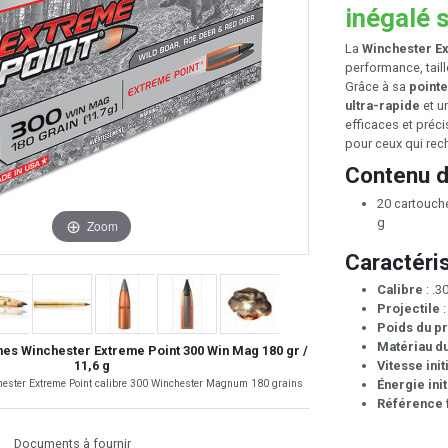
inégalé s
La
Winchester Ex
performance, tail
Grâce à sa
pointe
ultra-rapide
et u
efficaces et préc
pour ceux qui rech
Contenu d
20 cartouche
g
Zoom
Caractéri
Calibre
: .
Projectile
:
Poids du pr
Matériau du
hes Winchester Extreme Point 300 Win Mag 180 gr /
Vitesse init
11,6 g
Énergie init
hester Extreme Point calibre 300 Winchester Magnum 180 grains
Référence f
Documents à fournir