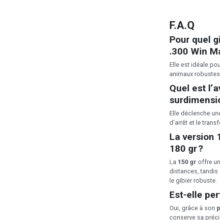
F.A.Q
Pour quel g
.300 Win Ma
Elle est idéale po
animaux robustes
Quel est l’
surdimensi
Elle déclenche u
d’arrêt et le trans
La version 
180 gr ?
La
150 gr
offre u
distances, tandis
le gibier robuste.
Est-elle pe
Oui, grâce à son
p
conserve sa préci