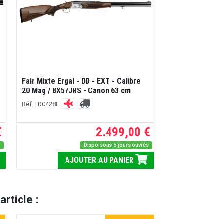
Fair Mixte Ergal - DD - EXT - Calibre
20 Mag / 8X57JRS - Canon 63 cm
Réf. : DC428E
€
2.499,00 €
s
Dispo sous 5 jours ouvrés
AJOUTER AU PANIER
rticle :