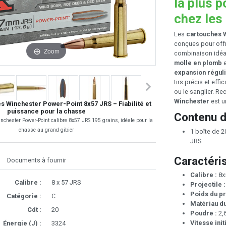
la plus p
chez les
Les
cartouches 
conçues pour off
Zoom
combinaison idéale
molle en plomb
e
expansion régul
tirs précis et ef
ou le sanglier. R
Winchester
est u
s Winchester Power-Point 8x57 JRS – Fiabilité et
puissance pour la chasse
Contenu d
nchester Power-Point calibre 8x57 JRS 195 grains, idéale pour la
chasse au grand gibier
1 boîte de 
JRS
Caractéri
Documents à fournir
Calibre :
8x
Calibre :
8 x 57 JRS
Projectile :
Poids du pr
Catégorie :
C
Matériau du
Cdt :
20
Poudre :
2,
Vitesse initi
Énergie (J) :
3324