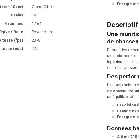
Énergie init
ibier / Sport :
Grand Gibier
Grains :
195
Descriptif
Grammes :
12.64
Ogive / Balle :
Power point
Une munitio
de chasseu
Vitesse (fps) :
2378
itesse (m/s) :
725
Depuis des décen
un choix incontou
ingénieuse, allian
d’arrêt impression
Des perform
La combinaison de
de chasse
redouta
un équilibre idéal
Précision 
Grande exp
Énergie éle
Données bal
À 0 m :
725 