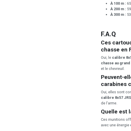
À 100 m :
65
À 200 m :
59
À 300 m :
53
F.A.Q
Ces cartouc
chasse en 
Oui, le
calibre 8x
chasse au grand 
et le chevreuil.
Peuvent-ell
carabines 
Oui, elles sont c
calibre 8x57 JRS
de l’arme.
Quelle est l
Ces munitions off
avec une énergie 