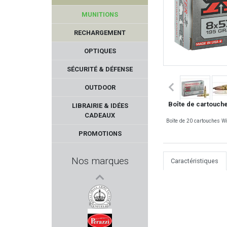
MUNITIONS
RECHARGEMENT
OPTIQUES
SÉCURITÉ & DÉFENSE
OUTDOOR
TETRA GUN
Boîte de cartouche
LIBRAIRIE & IDÉES
CADEAUX
Boîte de 20 cartouches Wi
BRENNEKE
PROMOTIONS
CHIAPPA FIREARMS
Nos marques
Caractéristiques
PREVOT
SCHLETEK
LEE ENFIELD