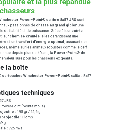
opulaire et la plus répandue
 chasseurs
Winchester Power-Point® calibre 8x57 JRS
sont
rir aux passionnés de
chasse au grand gibier
une
 de fiabilité et de puissance. Grâce à leur
pointe
t leur
chemise crantée
, elles garantissent une
ière
et un
transfert d’énergie optimal
, assurant des
ficaces, même sur les animaux robustes comme le cerf
econnue depuis plus de 40 ans, la
Power-Point® de
ne valeur sûre pour les chasseurs exigeants.
e la boîte
20
cartouches Winchester Power-Point®
calibre 8x57
stiques techniques
57 JRS
Power-Point (pointe molle)
ojectile :
195 gr / 12,6 g
 projectile :
Plomb
69 g
ale :
725 m/s