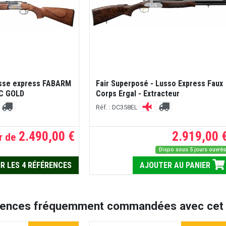
asse express FABARM
Fair Superposé - Lusso Express Faux
C GOLD
Corps Ergal - Extracteur
Réf. : DC358EL
2.490,00 €
2.919,00 
r de
Dispo sous 5 jours ouvré
R LES 4 RÉFÉRENCES
AJOUTER AU PANIER
rences fréquemment commandées avec cet a