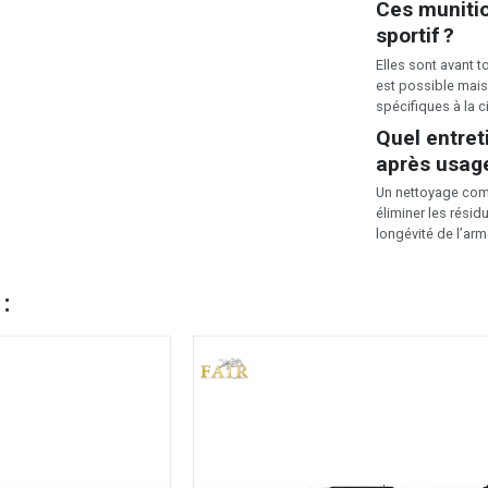
Ces munitio
sportif ?
Elles sont avant t
est possible mai
spécifiques à la c
Quel entre
après usag
Un nettoyage com
éliminer les rési
longévité de l’arm
 :