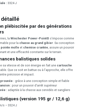
iale :
3324 J
 détaillé
n plébiscitée par des générations
rs
nies, la
Winchester Power-Point®
s’impose comme
rnable pour la
chasse au grand gibier
. Sa conception
t
pointe molle
et
chemise crantée
, assure un pouvoir
nant et une efficacité constante sur le terrain.
ances balistiques solides
 sa vitesse et de son énergie en fait une
cartouche
ble. Que ce soit en battue ou à l’approche, elle offre
 entre précision et impact.
éprouvée :
grâce à une conception simple et fiable
ansion :
pour un pouvoir d’arrêt supérieur
vée :
adaptée à la chasse aux cervidés et sangliers
istiques (version 195 gr / 12,6 g)
m/s – 3324 J