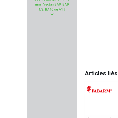
WALKSTOOL
mm : Vectan BA9, BA9
1/2, BA10 ou A1 ?
HOTRONIC
BORESNAKE
PWS
NIELSEN
HEXA IMPACT
Articles liés
MIDLAND
GPS
VIPER TACTICAL
CAM PRO