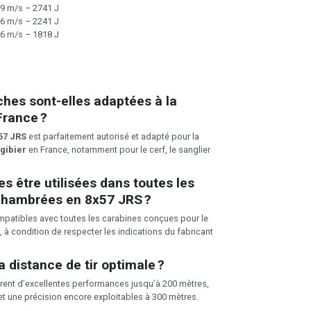
9 m/s – 2741 J
6 m/s – 2241 J
6 m/s – 1818 J
hes sont-elles adaptées à la
France ?
57 JRS
est parfaitement autorisé et adapté pour la
gibier
en France, notamment pour le cerf, le sanglier
es être utilisées dans toutes les
chambrées en 8x57 JRS ?
ompatibles avec toutes les carabines conçues pour le
, à condition de respecter les indications du fabricant
a distance de tir optimale ?
rent d’excellentes performances jusqu’à 200 mètres,
et une précision encore exploitables à 300 mètres.