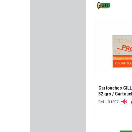
MDT
COUNTRY SELLERIE
SPRINGFIELD ARMORY
FORTIFY
HOWA
TIKKA
Cartouches GIL
LEATHERMAN
32 grs / Cartou
Réf. : R12P7
FIER
KRUGER