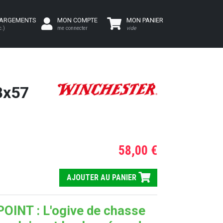
HARGEMENTS
MON COMPTE
MON PANIER
c.)
me connecter
vide
8x57
58,00 €
AJOUTER AU PANIER
INT : L'ogive de chasse