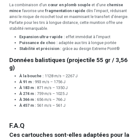
La combinaison d’un
cœur en plomb souple
et d’une
chemise
mince
favorise une
fragmentation rapide
dès l’impact, réduisant
ainsi le risque de ricochet tout en maximisant le transfert d’énergie.
Parfaite pour les tirs à longue distance, cette munition offre une
stabilité remarquable.
Expansion ultra-rapide :
effet immédiat à l’impact
Puissance de choc :
adaptée aux tirs à longue portée
Stabilité et précision :
grâce au design Extreme Point®
Données balistiques (projectile 55 gr / 3,56
g)
À la bouche :
1128 m/s – 2267 J
À 91 m :
993 m/s – 1756 J
À 183 m :
871 m/s – 1350 J
À 274 m :
759 m/s – 1025 J
À 366 m :
656 m/s – 766 J
À 457 m :
561 m/s – 561 J
F.A.Q
Ces cartouches sont-elles adaptées pour la