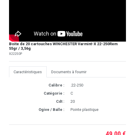
Boite de 20 cartouches WINCHESTER Varmint-X 22-250Rem
55gr / 3,56g
X22250P
Caractéristiques
Documents à fournir
Calibre :
.22-250
Catégorie :
C
Cdt :
20
Ogive / Balle :
Pointe plastique
49,00 €