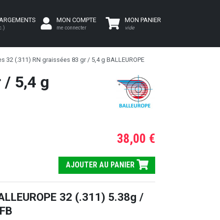
HARGEMENTS
MON COMPTE
MON PANIER
c.)
me connecter
vide
es 32 (.311) RN graissées 83 gr / 5,4 g BALLEUROPE
/ 5,4 g
38,00 €
AJOUTER AU PANIER
LLEUROPE 32 (.311) 5.38g /
-FB