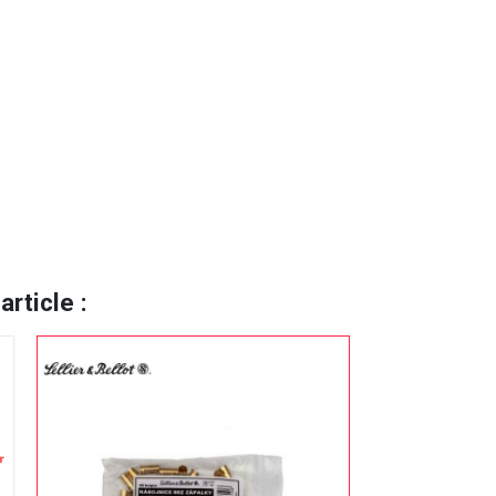
rticle :