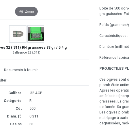
Boite de 500 ogi
Zoom
grs graissées. Fab
Poids (grammes/gr
Caractéristiques :
Diamètre (millimèt
es 32 (.311) RN graissées 83 gr / 5,4 g
Balleurope 32 (.311)
Référence fabric
PROJECTILES P
Documents à fournir
Ces ogives sont ob
lter
plomb étain antim
Après les opérati
Calibre :
.32 ACP
américaine (marqu
Catégorie :
B
graissées. La gra
de fumée. Sa gran
Cdt :
500
Les ogives plomb 
Diam. (') :
0.311
matriçage à partir
dégraissées, mole
Grains :
83