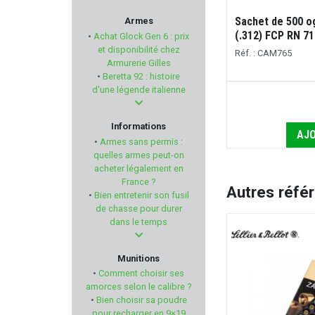
COUNTRY SELLERIE
Sachet de 500 o
Armes
(.312) FCP RN 71
•
Achat Glock Gen 6 : prix
SILENT DRY
et disponibilité chez
Réf. : CAM765
Armurerie Gilles
•
Beretta 92 : histoire
KRISS
d'une légende italienne
RED DINGO
Informations
AJO
•
Armes sans permis :
ELECTRO POINT
quelles armes peut-on
acheter légalement en
France ?
MARLIN
Autres réfé
•
Bien entretenir son fusil
de chasse pour durer
PARKER HALE
dans le temps
OPINEL
Munitions
•
Comment choisir ses
MFS AMMUNITION
amorces selon le calibre ?
•
Bien choisir sa poudre
pour recharger en 9×19