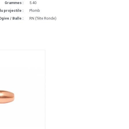
Grammes :
5.40
u projectile :
Plomb
Ogive / Balle :
RN (Tête Ronde)