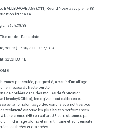
ves BALLEUROPE 7.65 (.311) Round Nose base pleine 83
rication française.
ains) : 5.38/83
 Tête ronde - Base plate
re/pouce) : 7.90/.311 ; 7.95/.313
ant: 3252FB311B
LOMB
tenues par coulée, par gravité, à partir d'un alliage
oine, métaux de haute pureté.
ons de coulées dans des moules de fabrication
e Hensley&Gibbs), les ogives sont calibrées et
isse évite l'emplombage des canons et émet très peu
de technicité autorise les plus hautes performances.
à base creuse (HB) en calibre 38 sont obtenues par
 d'un fil d'alliage plomb étain antimoine et sont ensuite
tées, calibrées et graissées.