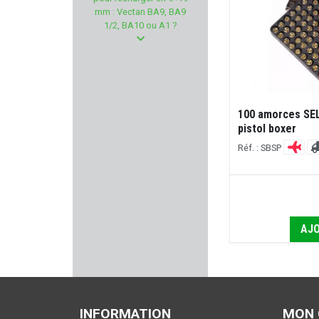
SHOOT AGAIN
mm : Vectan BA9, BA9
1/2, BA10 ou A1 ?
LYMAN PRODUCTS
ALPEN ARMS
GEHMANN
100 amorces SE
pistol boxer
SAVIOR EQUIPMENT
Réf. : SBSP
CHAMPION WORLD
HOURVARI
AJO
WALKSTOOL
TIPTON
TIMNEY TRIGGER
INFORMATION
MON