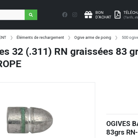
BON
TÉLÉC
D'ACHAT
(Tarifs, et
ENT
Éléments de rechargement
Ogive arme de poing
500 ogiv
es 32 (.311) RN graissées 83 gr 
ROPE
OGIVES BA
83grs RN