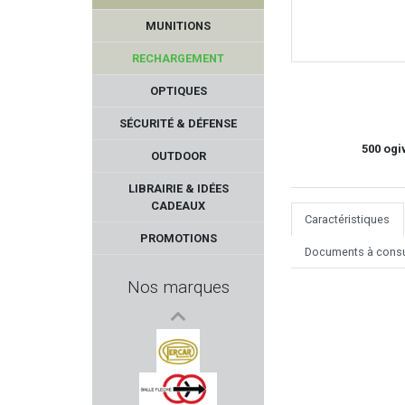
MUNITIONS
RECHARGEMENT
OPTIQUES
SÉCURITÉ & DÉFENSE
500 ogiv
OUTDOOR
A-ZOOM
LIBRAIRIE & IDÉES
CADEAUX
Caractéristiques
KASTELBERG
PROMOTIONS
Documents à consu
BUFFALO RIVER
Nos marques
BELIGNE
CHAPUIS ARMES
VERCAR