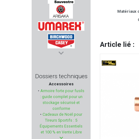
SAUVESTRE
Matériaux d
ARISAKA DEFENSE
UMAREX
Article lié :
BIRCHWOOD-CASEY
HERBERTZ
Dossiers techniques
Accessoires
GARMIN
•
Armoire forte pour fusils
: guide complet pour un
PREVOT
stockage sécurisé et
conforme
•
Cadeaux de Noël pour
STRASSER
Tireurs Sportifs : 5
Équipements Essentiels
REDDING
et 100 % en Vente Libre