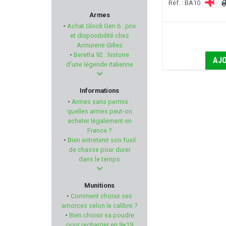
Réf. : BA10
PPS
Armes
•
Achat Glock Gen 6 : prix
TREELAND
et disponibilité chez
Armurerie Gilles
•
Beretta 92 : histoire
THOMPSON/CENTER
AJO
d'une légende italienne
BUL ARMORY
Informations
•
Armes sans permis :
ARKEN OPTICS
quelles armes peut-on
acheter légalement en
France ?
GGG
•
Bien entretenir son fusil
de chasse pour durer
FABARM
dans le temps
RUBBER BALLS
Munitions
•
Comment choisir ses
ATS AMMUNITION
amorces selon le calibre ?
•
Bien choisir sa poudre
pour recharger en 9×19