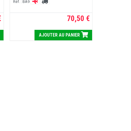
Réf. : BA9
€
70,50 €
AJOUTER AU PANIER