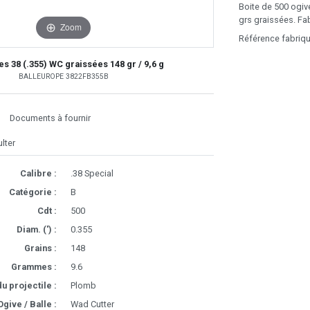
Boite de 500 ogi
grs graissées. Fab
Zoom
Référence fabriq
es 38 (.355) WC graissées 148 gr / 9,6 g
BALLEUROPE 3822FB355B
Documents à fournir
lter
Calibre :
.38 Special
Catégorie :
B
Cdt :
500
Diam. (') :
0.355
Grains :
148
Grammes :
9.6
u projectile :
Plomb
Ogive / Balle :
Wad Cutter