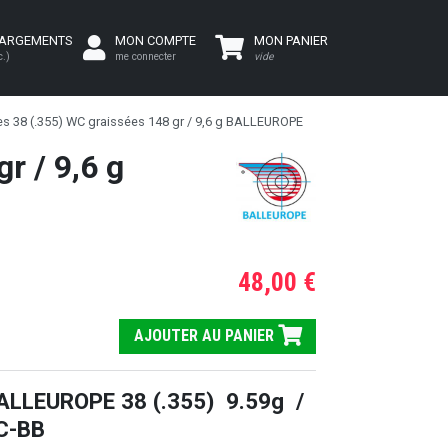
HARGEMENTS
MON COMPTE
MON PANIER
c.)
me connecter
vide
es 38 (.355) WC graissées 148 gr / 9,6 g BALLEUROPE
r / 9,6 g
48,00 €
AJOUTER AU PANIER
ALLEUROPE 38 (.355) 9.59g /
C-BB