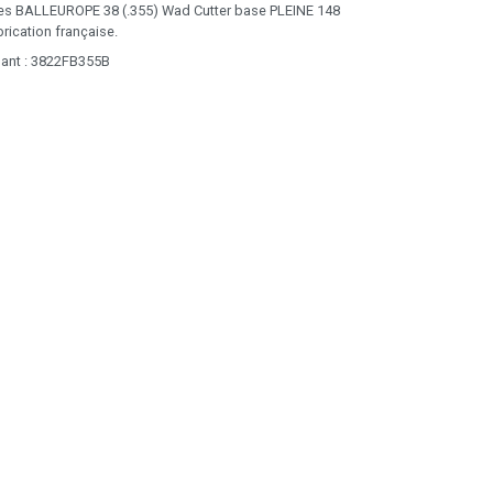
ves BALLEUROPE 38 (.355) Wad Cutter base PLEINE 148
rication française.
uant : 3822FB355B