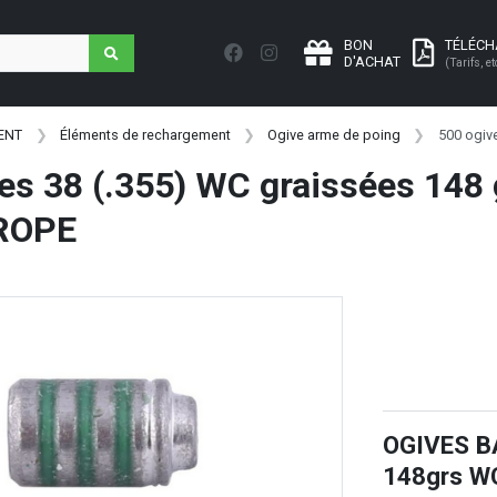
BON
TÉLÉC
D'ACHAT
(Tarifs, et
ENT
Éléments de rechargement
Ogive arme de poing
500 ogiv
es 38 (.355) WC graissées 148 g
ROPE
OGIVES B
148grs W