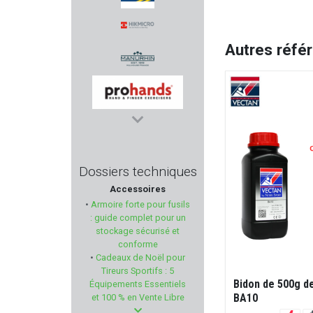
TETRA GUN
Autres réfé
HIKMICRO
MANURHIN
PROHANDS
LEGACY ARMAMENT
Dossiers techniques
Accessoires
WORK SHARP
•
Armoire forte pour fusils
: guide complet pour un
SPYPOINT
stockage sécurisé et
conforme
•
Cadeaux de Noël pour
DPM SYSTEMS
Tireurs Sportifs : 5
Bidon de 500g 
Équipements Essentiels
WATCHTOWER
BA10
et 100 % en Vente Libre