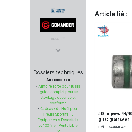
MAS
Article lié :
FRANKFORD ARSENAL
GOMANDER
BENETT
CRKT
Dossiers techniques
Accessoires
MAROCCHI
•
Armoire forte pour fusils
: guide complet pour un
BCM
stockage sécurisé et
conforme
•
Cadeaux de Noël pour
PALLAS
500 ogives 44/40 
Tireurs Sportifs : 5
g TC graissées
Équipements Essentiels
BO MANUFACTURE
et 100 % en Vente Libre
Réf. : BA4440429