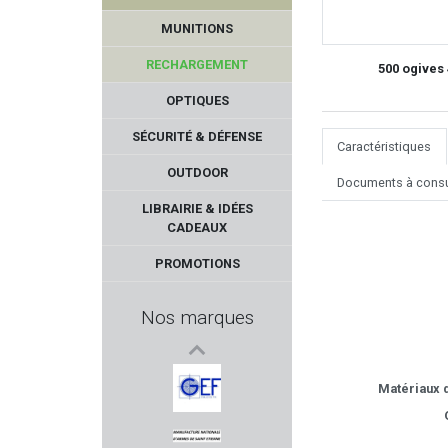
MUNITIONS
RECHARGEMENT
500 ogives 
OPTIQUES
SÉCURITÉ & DÉFENSE
Caractéristiques
OUTDOOR
Documents à consu
STALON
LIBRAIRIE & IDÉES
CADEAUX
FN HERSTAL
PROMOTIONS
PIETTA
Nos marques
TUNET
H&N
Matériaux d
GEF