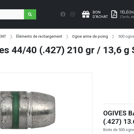
BON
TÉLÉC
D'ACHAT
(Tarifs, et
ENT
Éléments de rechargement
Ogive arme de poing
500 ogive
es 44/40 (.427) 210 gr / 13,6 
OGIVES B
(.427) 13
Boite de 500 og