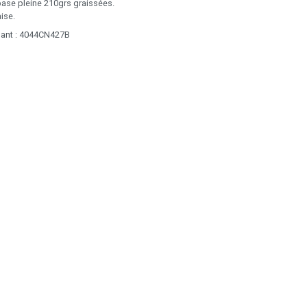
ase pleine 210grs graissées.
ise.
uant : 4044CN427B