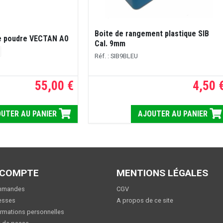
Boite de rangement plastique SIB
de poudre VECTAN A0
Cal. 9mm
Réf. : SIB9BLEU
55,00 €
4,50 
UTER AU PANIER
AJOUTER AU PANIER
 COMPTE
MENTIONS LÉGALES
mmandes
CGV
esses
A propos de ce site
rmations personnelles