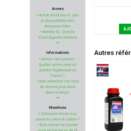
VECTAN
Armes
•
Achat Glock Gen 6 : prix
STRIKE INDUSTRIE
et disponibilité chez
Armurerie Gilles
AJO
•
Beretta 92 : histoire
TOKAREV
d'une légende italienne
AKAH
Autres réfé
Informations
•
Armes sans permis :
BROWNING
quelles armes peut-on
acheter légalement en
France ?
EYENIMAL
•
Bien entretenir son fusil
de chasse pour durer
GMT Outdoor
dans le temps
CALDWELL
Munitions
•
Comment choisir ses
HEXA IMPACT
amorces selon le calibre ?
•
Bien choisir sa poudre
pour recharger en 9×19