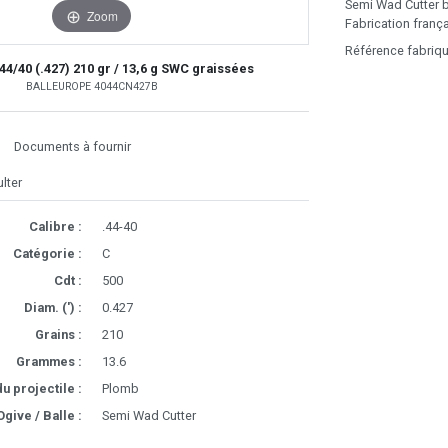
Semi Wad Cutter b
Zoom
Fabrication frança
Référence fabriq
44/40 (.427) 210 gr / 13,6 g SWC graissées
BALLEUROPE 4044CN427B
Documents à fournir
lter
Calibre :
.44-40
Catégorie :
C
Cdt :
500
Diam. (') :
0.427
Grains :
210
Grammes :
13.6
u projectile :
Plomb
Ogive / Balle :
Semi Wad Cutter