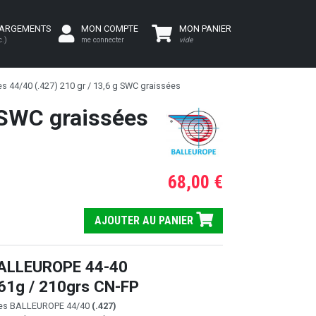
HARGEMENTS
MON COMPTE
MON PANIER
c.)
me connecter
vide
s 44/40 (.427) 210 gr / 13,6 g SWC graissées
g SWC graissées
68,00 €
AJOUTER AU PANIER
ALLEUROPE 44-40
.61g / 210grs CN-FP
ives BALLEUROPE 44/40
(.427)