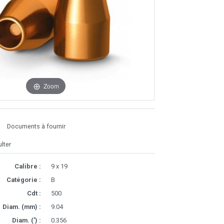
Zoom
Documents à fournir
lter
Calibre :
9 x 19
Catégorie :
B
Cdt :
500
Diam. (mm) :
9.04
Diam. (') :
0.356