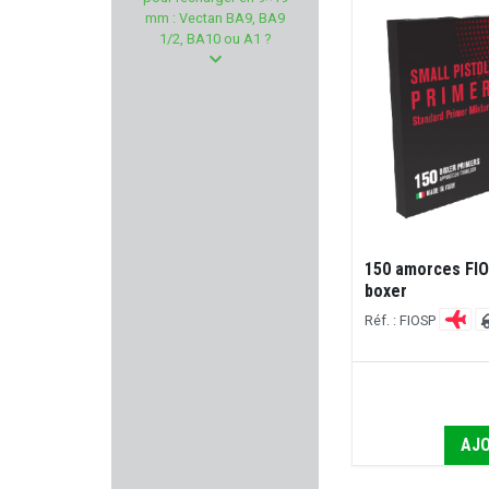
FAB DEFENSE
mm : Vectan BA9, BA9
1/2, BA10 ou A1 ?
PIERRE ARTISAN
NRA-FUD
SAUVESTRE
WINCHESTER
SPEER
150 amorces FIO
boxer
CYTAC
Réf. : FIOSP
RUBBER BALLS
ASG
AJO
MAISON FAURE LE PAGE