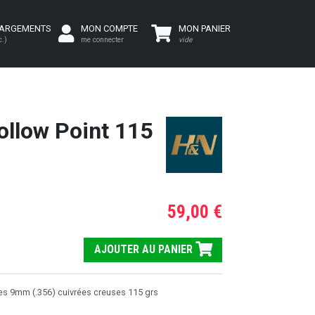
HARGEMENTS
MON COMPTE
MON PANIER
c.)
me connecter
vide
llow Point 115
59,00 €
AJOUTER AU PANIER
es 9mm (.356) cuivrées creuses 115 grs