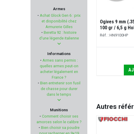
BENELLI
Armes
•
Achat Glock Gen 6 : prix
PRIMOS HUNTING
et disponibilité chez
Ogives 9 mm (.3
Armurerie Gilles
100 gr / 6,5 g Ho
•
Beretta 92 : histoire
HAGOPUR
Réf. : HN9100HP
d'une légende italienne
PACHMAYR
Informations
•
Armes sans permis :
DAVIDE PEDERSOLI & C.
quelles armes peut-on
AJ
acheter légalement en
France ?
KOLARMS
•
Bien entretenir son fusil
de chasse pour durer
CANIK
dans le temps
Autres réfé
FEDERAL
Munitions
•
Comment choisir ses
RITON
amorces selon le calibre ?
•
Bien choisir sa poudre
pour recharger en 9×19