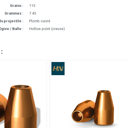
Grains :
115
Grammes :
7.45
u projectile :
Plomb cuivré
Ogive / Balle :
Hollow point (creuse)
 :