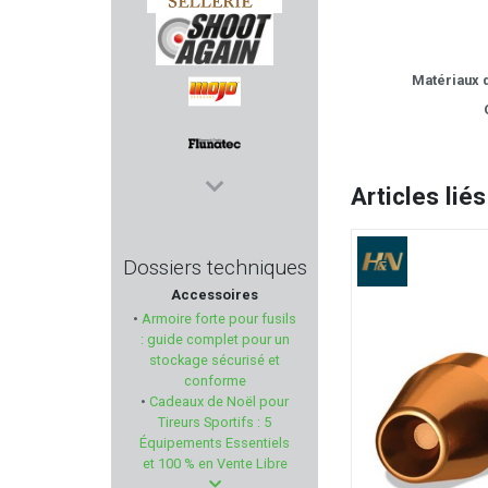
COUNTRY SELLERIE
Matériaux d
SHOOT AGAIN
MOJO OUTDOORS
Articles liés
FLUNATEC
BRAVO COMPANY USA
Dossiers techniques
Accessoires
DOUBLE ALPHA ACADEMY
•
Armoire forte pour fusils
: guide complet pour un
MIL-TEC
stockage sécurisé et
conforme
•
Cadeaux de Noël pour
DOOGY
Tireurs Sportifs : 5
Équipements Essentiels
KORTH
et 100 % en Vente Libre