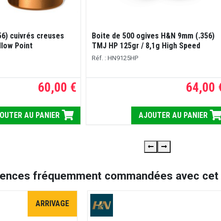
56) cuivrés creuses
Boite de 500 ogives H&N 9mm (.356)
llow Point
TMJ HP 125gr / 8,1g High Speed
Réf. : HN9125HP
60,00 €
64,00 
OUTER AU PANIER
AJOUTER AU PANIER
rences fréquemment commandées avec cet a
ARRIVAGE