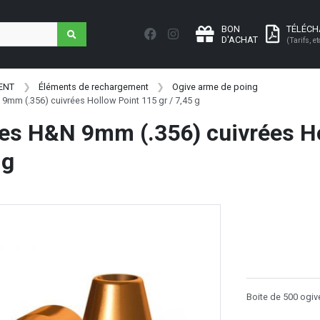
BON
TÉLÉC
D'ACHAT
(Tarifs, et
ENT
Éléments de rechargement
Ogive arme de poing
9mm (.356) cuivrées Hollow Point 115 gr / 7,45 g
es H&N 9mm (.356) cuivrées Ho
 g
Boite de 500 ogiv