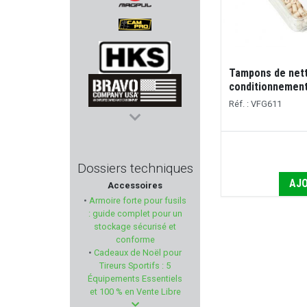
MAGPUL
CAM PRO
Tampons de net
conditionnement 
HKS
Réf. : VFG611
BRAVO COMPANY USA
ALPEN ARMS
Dossiers techniques
AJO
Accessoires
FOB
•
Armoire forte pour fusils
: guide complet pour un
NOBEL SPORT
stockage sécurisé et
conforme
•
Cadeaux de Noël pour
NRA-FUD
Tireurs Sportifs : 5
Équipements Essentiels
NORINCO
et 100 % en Vente Libre