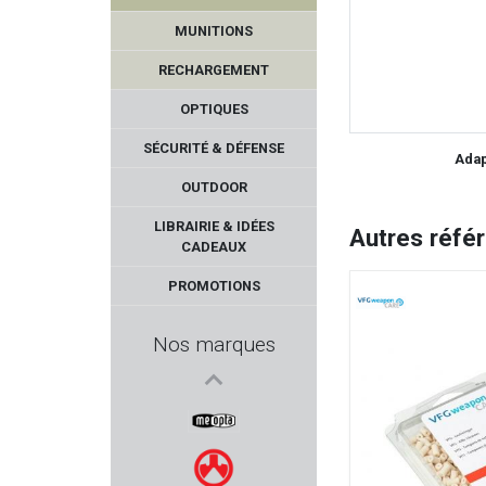
MUNITIONS
RECHARGEMENT
OPTIQUES
SÉCURITÉ & DÉFENSE
Adap
OUTDOOR
ARMISTOL
LIBRAIRIE & IDÉES
Autres réfé
CADEAUX
AHG - ANSCHUTZ
PROMOTIONS
PPS
Nos marques
GEHMANN
FLEXI
MEOPTA