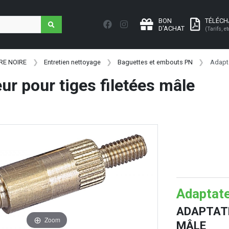
BON
TÉLÉC
D'ACHAT
(Tarifs, et
RE NOIRE
Entretien nettoyage
Baguettes et embouts PN
Adapta
ur pour tiges filetées mâle
Adaptate
ADAPTATE
Zoom
MÂLE