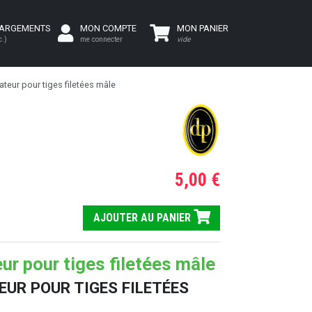
HARGEMENTS
MON COMPTE
MON PANIER
c.)
me connecter
vide
teur pour tiges filetées mâle
5,00 €
AJOUTER AU PANIER
ur pour tiges filetées mâle
UR POUR TIGES FILETÉES