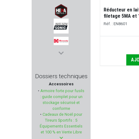
Réducteur en lai
NORDIKPREDATOR
filetage 5MA et 
Réf. : EN8601
HEXA IMPACT
NIELSEN
HORNADY
AJO
DO ALL OUTDOORS
Dossiers techniques
Accessoires
HIKMICRO
•
Armoire forte pour fusils
: guide complet pour un
HAENEL
stockage sécurisé et
conforme
•
Cadeaux de Noël pour
IMPALA PLUS
Tireurs Sportifs : 5
Équipements Essentiels
KITE OPTICS
et 100 % en Vente Libre