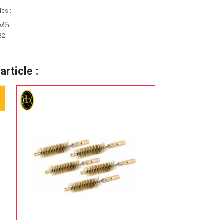
les :
 M5
32
rticle :