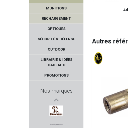
MUNITIONS
Ad
RECHARGEMENT
OPTIQUES
SÉCURITÉ & DÉFENSE
Autres réfé
OUTDOOR
NITECORE
LIBRAIRIE & IDÉES
CADEAUX
DANIEL DEFENSE
PROMOTIONS
HOTRONIC
Nos marques
STAR ARMAS
JSB MATCH
BROWNELLS