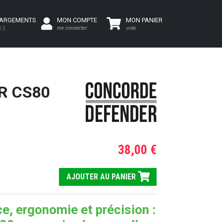
HARGEMENTS
MON COMPTE
MON PANIER
c.)
me connecter
vide
R CS80
38,00 €
AJOUTER AU PANIER
e, ergonomie et précision :