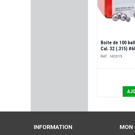
ANSCHÜTZ
CUDEMAN
KINETIC DG
Boite de 100 ba
BENELLI
Cal. 32 (.315) #
Réf. : HO315
SWISS+TECH
BRETTON GAUCHER
STILCRIN
AJO
ACCU SHARP
BROWNELLS
INFORMATION
MON
ARKEN OPTICS