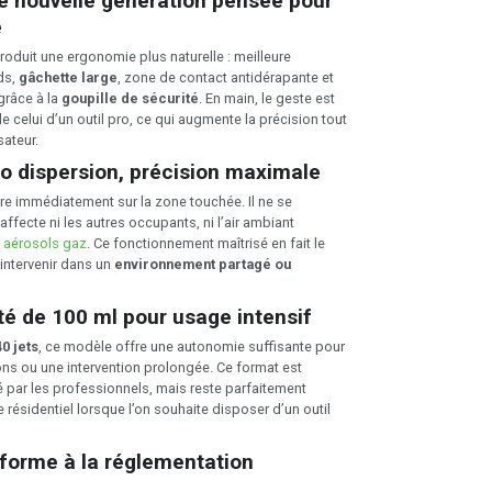
e nouvelle génération pensée pour
é
roduit une ergonomie plus naturelle : meilleure
ds,
gâchette large
, zone de contact antidérapante et
grâce à la
goupille de sécurité
. En main, le geste est
 de celui d’un outil pro, ce qui augmente la précision tout
sateur.
ro dispersion, précision maximale
e immédiatement sur la zone touchée. Il ne se
affecte ni les autres occupants, ni l’air ambiant
x
aérosols gaz
. Ce fonctionnement maîtrisé en fait le
intervenir dans un
environnement partagé ou
é de 100 ml pour usage intensif
40 jets
, ce modèle offre une autonomie suffisante pour
ions ou une intervention prolongée. Ce format est
é par les professionnels, mais reste parfaitement
résidentiel lorsque l’on souhaite disposer d’un outil
forme à la réglementation