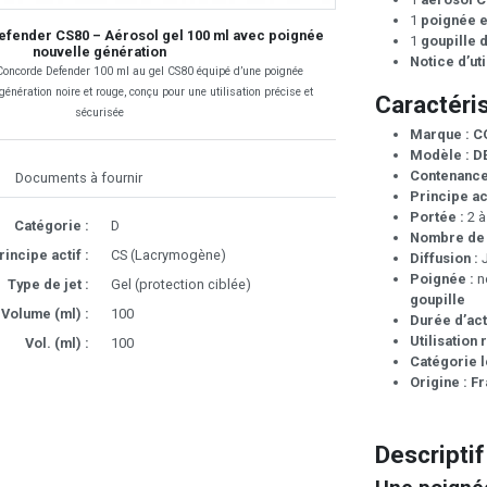
1
poignée e
fender CS80 – Aérosol gel 100 ml avec poignée
1
goupille 
nouvelle génération
Notice d’uti
Concorde Defender 100 ml au gel CS80 équipé d’une poignée
énération noire et rouge, conçu pour une utilisation précise et
Caractéri
sécurisée
Marque :
C
Modèle :
D
Contenance
Documents à fournir
Principe act
Portée :
2 à
Catégorie :
D
Nombre de j
rincipe actif :
CS (Lacrymogène)
Diffusion :
J
Poignée :
n
Type de jet :
Gel (protection ciblée)
goupille
Volume (ml) :
100
Durée d’act
Utilisatio
Vol. (ml) :
100
Catégorie l
Origine :
Fr
Descriptif