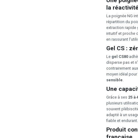
Une poigné
la réactivit
La poignée NG int
répartition du poi
extraction rapide 
intuitif et proche
en rassurant l’utili
Gel CS : zé
Le
gel CS80
adhèr
disperse pas et n’
contrairement au
moyen idéal pour 
sensible
.
Une capacit
Grâce à ses
25 à 
plusieurs utilisat
souvent plébiscit
adapté à un usage 
fiable et endurant.
Produit con
française