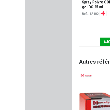
Spray Poivre C
CLUB INTERCHASSE
gel OC 25 ml
Réf. : SP100
TRUGLO
TAYAUT
BP MAKER
AJO
PREDATOR
Autres réfé
BCM
THERMOPAD
SMITH & WESSON
KMR