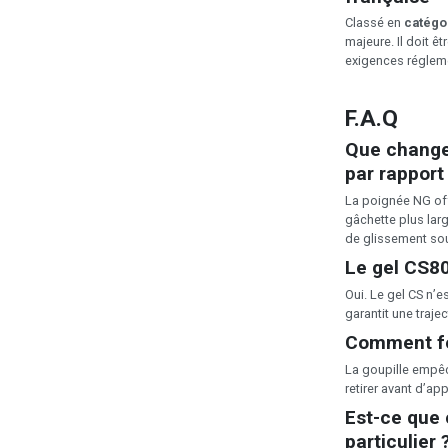
Classé en
catégo
majeure. Il doit 
exigences régleme
F.A.Q
Que change
par rapport
La poignée NG off
gâchette plus larg
de glissement sou
Le gel CS80 
Oui. Le gel CS n’es
garantit une traj
Comment fon
La goupille empêch
retirer avant d’app
Est-ce que 
particulier 