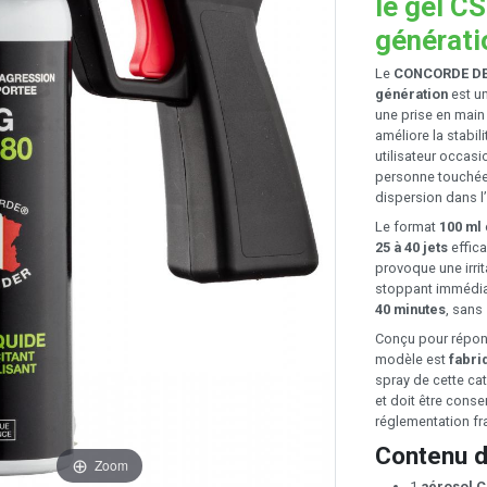
le gel C
générati
Le
CONCORDE DE
génération
est u
une prise en main 
améliore la stabil
utilisateur occasi
personne touchée, 
dispersion dans l
Le format
100 ml
25 à 40 jets
effica
provoque une irrit
stoppant immédiat
40 minutes
, sans
Conçu pour répon
modèle est
fabri
spray de cette cat
et doit être conse
réglementation fr
Contenu d
Zoom
1
aérosol 