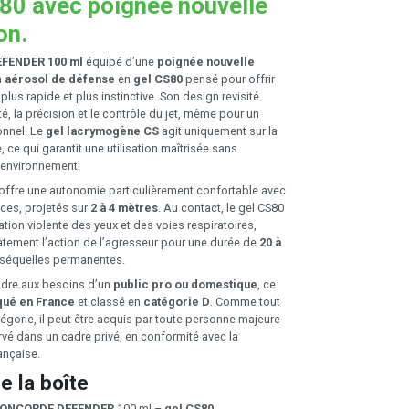
S80 avec poignée nouvelle
on.
FENDER 100 ml
équipé d’une
poignée nouvelle
n
aérosol de défense
en
gel CS80
pensé pour offrir
plus rapide et plus instinctive. Son design revisité
ité, la précision et le contrôle du jet, même pour un
onnel. Le
gel lacrymogène CS
agit uniquement sur la
ce qui garantit une utilisation maîtrisée sans
’environnement.
offre une autonomie particulièrement confortable avec
ces, projetés sur
2 à 4 mètres
. Au contact, le gel CS80
ation violente des yeux et des voies respiratoires,
ement l’action de l’agresseur pour une durée de
20 à
 séquelles permanentes.
dre aux besoins d’un
public pro ou domestique
, ce
qué en France
et classé en
catégorie D
. Comme tout
égorie, il peut être acquis par toute personne majeure
rvé dans un cadre privé, en conformité avec la
ançaise.
e la boîte
CONCORDE DEFENDER
100 ml –
gel CS80