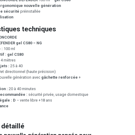
rgonomique nouvelle génération
de sécurité
préinstallée
lisation
stiques techniques
ONCORDE
EFENDER gel CS80 – NG
 :
100 ml
if :
gel CS80
 4 mètres
ets :
25 à 40
et directionnel (haute précision)
ouvelle génération avec
gâchette renforcée
+
ion :
20 à 40 minutes
n recommandée :
sécurité privée, usage domestique
égale :
D
– vente libre +18 ans
ance
 détaillé