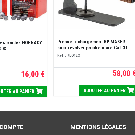
Presse rechargement BP MAKER
lles rondes HORNADY
pour revolver poudre noire Cal. 31
6003
Réf. : RE0120
58,00 
16,00 €
AJOUTER AU PANIER
UTER AU PANIER
 COMPTE
MENTIONS LÉGALES