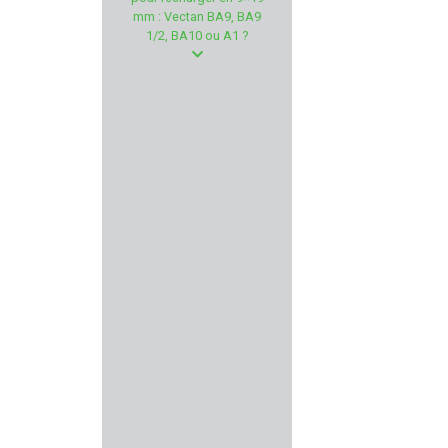
RIZZINI
mm : Vectan BA9, BA9
1/2, BA10 ou A1 ?
VERNEY CARRON
NORDIKPREDATOR
PULSAR
REVOTAC
GPS TACTICAL
KITE OPTICS
WD40
PTS
FIER