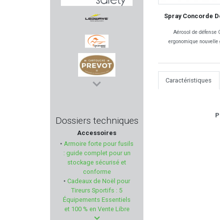
Spray Concorde De
SINGER SAFETY
Aérosol de défense 
LEDWAVE
ergonomique nouvelle g
SPORTDOG
Caractéristiques
PREVOT
ED BROWN
P
Dossiers techniques
Accessoires
DAISY
•
Armoire forte pour fusils
: guide complet pour un
ACCU-TAC
stockage sécurisé et
conforme
•
Cadeaux de Noël pour
TIPPMANN ARMS
Tireurs Sportifs : 5
Équipements Essentiels
HOGUE
et 100 % en Vente Libre