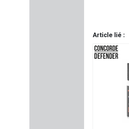
STEINER
AUDERE
Article lié :
ZAMBERLAN
FRANCHI
MARLIN
SCHMEISSER
FUZYON CHASSE
PARKER HALE
VOUZELAUD