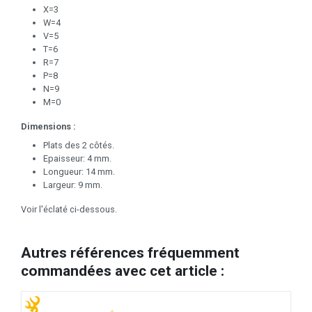
X=3
W=4
V=5
T=6
R=7
P=8
N=9
M=0
Dimensions :
Plats des 2 côtés.
Epaisseur: 4 mm.
Longueur: 14 mm.
Largeur: 9 mm.
Voir l'éclaté ci-dessous.
Autres références fréquemment
commandées avec cet article :