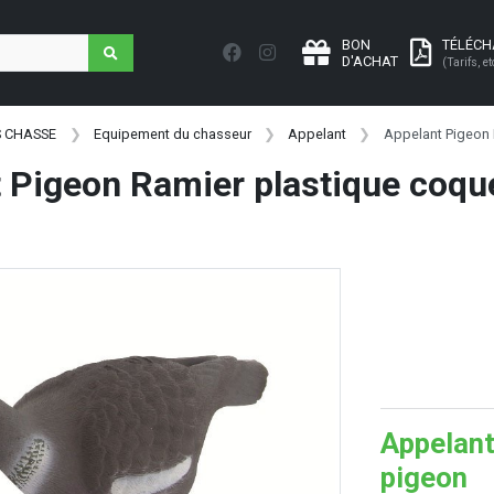
BON
TÉLÉC
D'ACHAT
(Tarifs, et
S CHASSE
Equipement du chasseur
Appelant
Appelant Pigeon 
 Pigeon Ramier plastique coqu
Appelant
pigeon