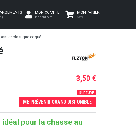
HARGEMENTS
MON COMPTE
MON PANIER
c.)
me connecter
vide
Ramier plastique coqué
é
3,50 €
RUPTURE
ME PRÉVENIR QUAND DISPONIBLE
 idéal pour la chasse au