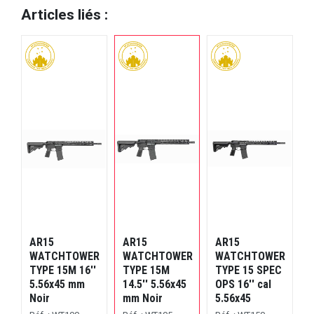
Articles liés :
AR15
AR15
AR15
R
WATCHTOWER
WATCHTOWER
WATCHTOWER
C
TYPE 15M 16''
TYPE 15M
TYPE 15 SPEC
5.56x45 mm
14.5'' 5.56x45
OPS 16'' cal
O
Noir
mm Noir
5.56x45
5