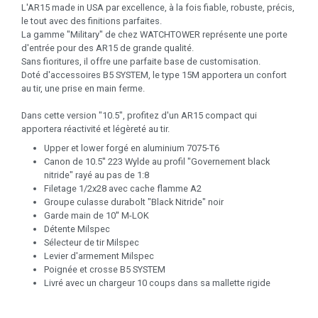
L'AR15 made in USA par excellence, à la fois fiable, robuste, précis,
le tout avec des finitions parfaites.
La gamme "Military" de chez WATCHTOWER représente une porte
d'entrée pour des AR15 de grande qualité.
Sans fioritures, il offre une parfaite base de customisation.
Doté d'accessoires B5 SYSTEM, le type 15M apportera un confort
au tir, une prise en main ferme.
Dans cette version "10.5", profitez d'un AR15 compact qui
apportera réactivité et légèreté au tir.
Upper et lower forgé en aluminium 7075-T6
Canon de 10.5'' 223 Wylde au profil "Governement black
nitride" rayé au pas de 1:8
Filetage 1/2x28 avec cache flamme A2
Groupe culasse durabolt "Black Nitride" noir
Garde main de 10'' M-LOK
Détente Milspec
Sélecteur de tir Milspec
Levier d'armement Milspec
Poignée et crosse B5 SYSTEM
Livré avec un chargeur 10 coups dans sa mallette rigide