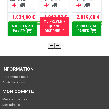
Réf. : WT100
Réf. : WT105
Réf. : WT150
R
 €
1.824,00 €
1.860,00 €
2.819,00 €
ME PRÉVENIR
rs ouvrés
Dispo sous 5 jours ouvrés
RUPTURE
Dispo sous 5 jours ouvrés
U
AJOUTER AU
QUAND
AJOUTER AU
PANIER
DISPONIBLE
PANIER
INFORMATION
Qui sommes-nous
Contactez-nous
MON COMPTE
Mes commandes
Mes adresses