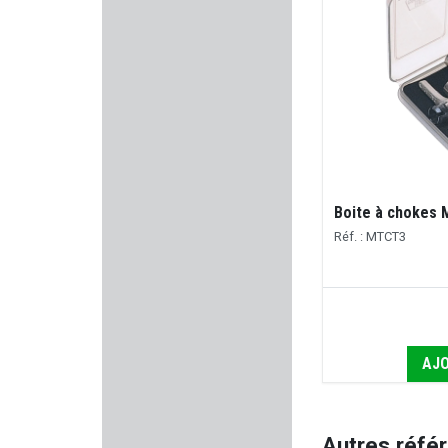
PLASTICO PANARO
KNOBLOCH
BORESNAKE
DELORY BRUMARD
Boite à chokes
EUROHUNT
Réf. : MTCT3
SINGER SAFETY
MICRODOT
AJO
ALPEN ARMS
MSA SORDIN
Autres réfé