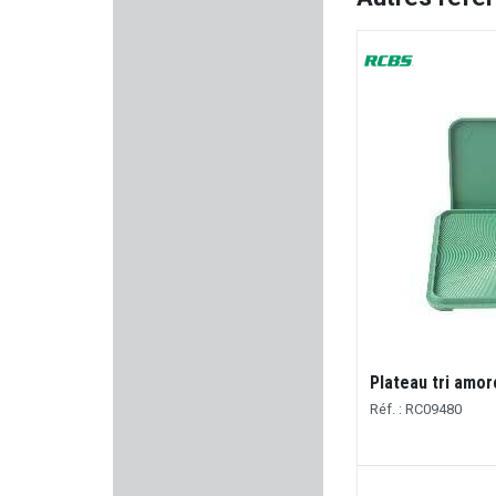
BERGARA
STEYR MANNLICHER
DOUBLE ALPHA ACADEMY
MEC
HERBERTZ
SAVIOR EQUIPMENT
SAUER
Plateau tri amo
MIL-TEC
Réf. : RC09480
HOLOSUN