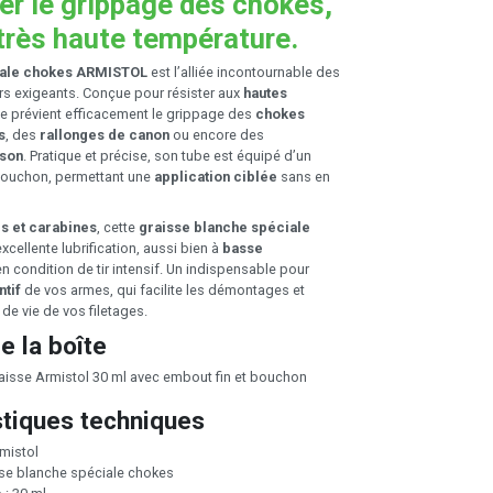
ter le grippage des chokes,
rès haute température.
iale chokes ARMISTOL
est l’alliée incontournable des
urs exigeants. Conçue pour résister aux
hautes
lle prévient efficacement le grippage des
chokes
s
, des
rallonges de canon
ou encore des
 son
. Pratique et précise, son tube est équipé d’un
bouchon, permettant une
application ciblée
sans en
ls et carabines
, cette
graisse blanche spéciale
xcellente lubrification, aussi bien à
basse
n condition de tir intensif. Un indispensable pour
ntif
de vos armes, qui facilite les démontages et
de vie de vos filetages.
e la boîte
raisse Armistol 30 ml avec embout fin et bouchon
stiques techniques
rmistol
sse blanche spéciale chokes