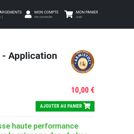
HARGEMENTS
MON COMPTE
MON PANIER
c.)
me connecter
vide
- Application
10,00 €
AJOUTER AU PANIER
sse haute performance