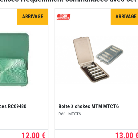
ARRIVAGE
ARRIVAGE
rces RC09480
Boite à chokes MTM MTCT6
Réf. : MTCT6
12,00 €
13,00 