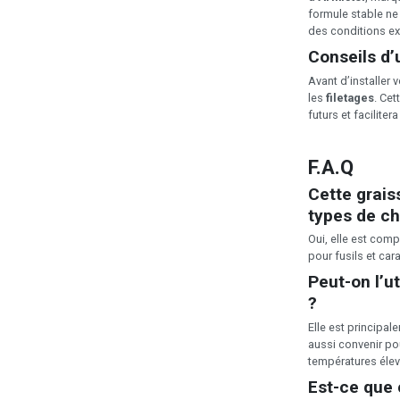
formule stable ne
des conditions e
Conseils d’u
Avant d’installer
les
filetages
. Ce
futurs et facilite
F.A.Q
Cette grais
types de c
Oui, elle est comp
pour fusils et car
Peut-on l’ut
?
Elle est principa
aussi convenir po
températures élev
Est-ce que 