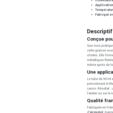
Contenanc
Application
Températur
Fabriqué e
Descriptif
Conçue pour
Que vous pratiqui
cette graisse vou
chokes. Elle forme
métalliques fileté
même après de lon
Une applica
Le tube de 30 ml 
précisément le fil
canon. Résultat : 
l’atelier ou sur le t
Qualité fra
Fabriquée en Franc
d’
Armistol
, marq