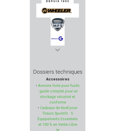
AIGLE
WHEELER
MFS AMMUNITION
GEHMANN
GHOST INTERNATIONAL
Dossiers techniques
Accessoires
PPS
•
Armoire forte pour fusils
: guide complet pour un
GPA
stockage sécurisé et
conforme
•
Cadeaux de Noël pour
GGG
Tireurs Sportifs : 5
Équipements Essentiels
PREVOT
et 100 % en Vente Libre