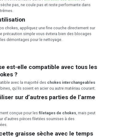
 sèche pas, ne coule pas et reste performante dans
xtrêmes.
tilisation
 vos chokes, appliquez une fine couche directement sur
tte précaution simple vous évitera bien des blocages
ra les démontages pour le nettoyage.
se est-elle compatible avec tous les
hokes ?
atible avec la majorité des
chokes interchangeables
abines, qu’ils soient en acier ou autre matériau courant.
iliser sur d’autres parties de l’arme
lement conçue pour les
filetages de chokes
, mais peut
ur d'autres pièces filetées soumises à des
ées.
cette graisse sèche avec le temps