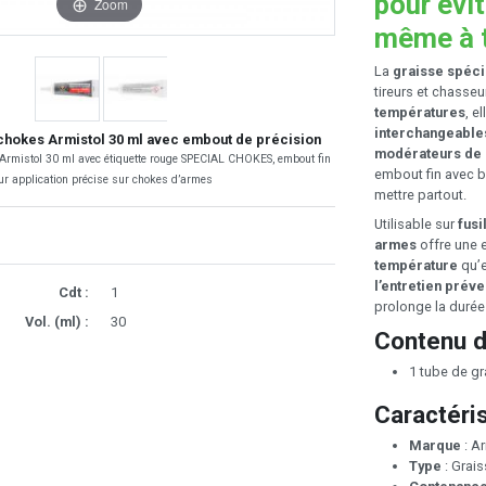
pour évi
Zoom
même à t
La
graisse spéc
tireurs et chasse
températures
, e
interchangeable
chokes Armistol 30 ml avec embout de précision
modérateurs de
Armistol 30 ml avec étiquette rouge SPECIAL CHOKES, embout fin
embout fin avec 
ur application précise sur chokes d’armes
mettre partout.
Utilisable sur
fusi
armes
offre une e
température
qu’e
l’entretien préve
Cdt :
1
prolonge la durée 
Vol. (ml) :
30
Contenu d
1 tube de g
Caractéri
Marque
: A
Type
: Grai