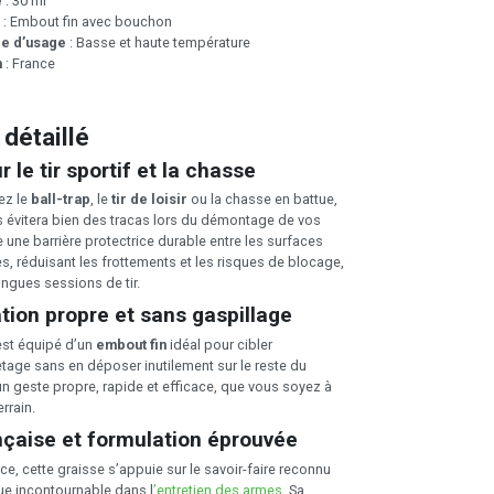
e
: 30 ml
: Embout fin avec bouchon
e d’usage
: Basse et haute température
n
: France
 détaillé
 le tir sportif et la chasse
ez le
ball-trap
, le
tir de loisir
ou la chasse en battue,
s évitera bien des tracas lors du démontage de vos
 une barrière protectrice durable entre les surfaces
es, réduisant les frottements et les risques de blocage,
gues sessions de tir.
tion propre et sans gaspillage
est équipé d’un
embout fin
idéal pour cibler
etage sans en déposer inutilement sur le reste du
un geste propre, rapide et efficace, que vous soyez à
errain.
nçaise et formulation éprouvée
e, cette graisse s’appuie sur le savoir-faire reconnu
ue incontournable dans l
’entretien des armes
. Sa