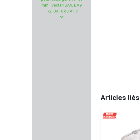
STRIKE INDUSTRIE
mm : Vectan BA9, BA9
1/2, BA10 ou A1 ?
ARMANOV
SABATTI
BETTINSOLI
VALMET
BRUNOX
MAISON FAURE LE PAGE
Articles liés
H & N SPORT
WD40
AERO PRECISION