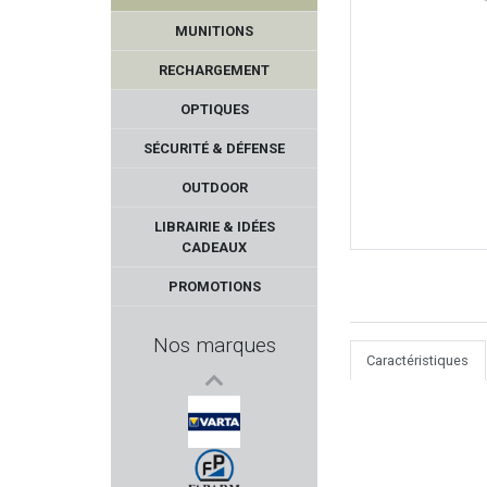
MUNITIONS
RECHARGEMENT
OPTIQUES
SÉCURITÉ & DÉFENSE
OUTDOOR
GRS
LIBRAIRIE & IDÉES
CADEAUX
S&k Mount
PROMOTIONS
KORTH
Nos marques
Caractéristiques
DELORY BRUMARD
HOLOSUN
VARTA