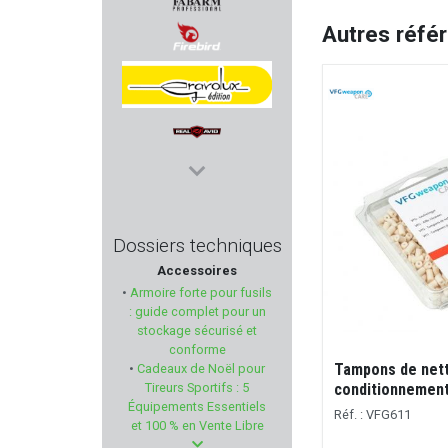
Autres réfé
FABARM PROFESSIONNAL
FIREBIRD
GRAVOLUX EDITION
REAL AVID
ROTOR43
Dossiers techniques
Accessoires
DOOGY
•
Armoire forte pour fusils
: guide complet pour un
SWISS+TECH
stockage sécurisé et
conforme
Tampons de net
•
Cadeaux de Noël pour
ED BROWN
Tireurs Sportifs : 5
conditionnement 
Équipements Essentiels
Réf. : VFG611
Seasons
et 100 % en Vente Libre