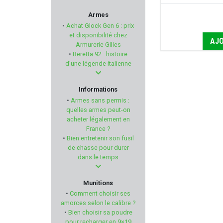
BO MANUFACTURE
Armes
•
Achat Glock Gen 6 : prix
MAX KNIVES
et disponibilité chez
AJO
Armurerie Gilles
•
Beretta 92 : histoire
VERNEY CARRON
d'une légende italienne
RED DINGO
Informations
•
Armes sans permis :
DUPLEKS
quelles armes peut-on
acheter légalement en
France ?
PARA ORDNANCE
•
Bien entretenir son fusil
de chasse pour durer
MARY ARM
dans le temps
MFS AMMUNITION
Munitions
•
Comment choisir ses
KASTELBERG
amorces selon le calibre ?
•
Bien choisir sa poudre
pour recharger en 9×19