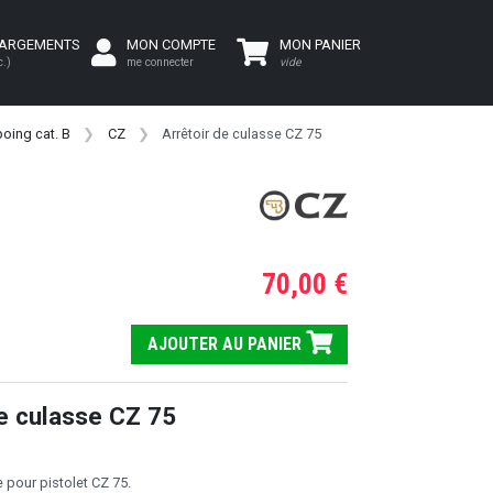
HARGEMENTS
MON COMPTE
MON PANIER
c.)
me connecter
vide
oing cat. B
CZ
Arrêtoir de culasse CZ 75
70,00 €
AJOUTER AU PANIER
de culasse CZ 75
 pour pistolet CZ 75.