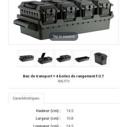
Tap to expand
Bac de transport + 4 boites de rangement F.O.T
MAL970
Caractéristiques
Hauteur (cm) :
14.5
Largeur (cm) :
10.8
Longueur (cm) :
24.5