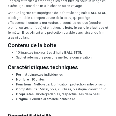
Légères et faciles à emporter, elles sont idéales pour un usage en
extérieur, au stand de tir, à la chasse ou en voyage.
Chaque lingette est imprégnée de la formule originale
BALLISTOL
,
biodégradable et respectueuse de la peau, qui protège
efficacement contre la
corrosion
, dissout les résidus (poudre,
plomb, cuivre, tombac) et entretient le
bois, le cuir, le plastique et
le métal
. Elles offrent une protection durable sans laisser de film
gras ni collant.
Contenu de la boîte
10 lingettes imprégnées d’
huile BALLISTOL
Sachet refermable pour une meilleure conservation
Caractéristiques techniques
Format
: Lingettes individuelles
Nombre
: 10 unités
Fonctions
: Nettoyage, lubrification, protection anti-corrosion
Compatibilité
: Métal, bois, cuir lisse, plastique, caoutchouc
Propriétés
: Biodégradables, respectueuses de la peau
Origine
: Formule allemande centenaire
Descriptif détaillé