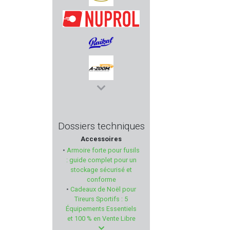
VERCAR
NUPROL
BAIKAL
A-ZOOM
COMPANY ANIMALS'
Dossiers techniques
Accessoires
HERBERTZ
•
Armoire forte pour fusils
: guide complet pour un
ANSCHÜTZ
stockage sécurisé et
conforme
•
Cadeaux de Noël pour
BSST
Tireurs Sportifs : 5
Équipements Essentiels
CCI
et 100 % en Vente Libre