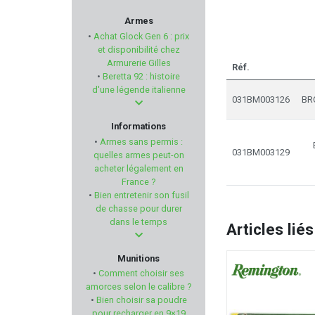
ARMANOV
Armes
•
Achat Glock Gen 6 : prix
ZASTAVA
et disponibilité chez
Armurerie Gilles
Réf.
•
Beretta 92 : histoire
BERGARA
d'une légende italienne
031BM003126
BRO
MANURHIN
Informations
•
Armes sans permis :
AERO PRECISION
031BM003129
quelles armes peut-on
acheter légalement en
France ?
Armurerie GILLES
•
Bien entretenir son fusil
de chasse pour durer
Kalashnikov
dans le temps
Articles liés
CUDEMAN
Munitions
•
Comment choisir ses
FABARM PROFESSIONNAL
amorces selon le calibre ?
•
Bien choisir sa poudre
pour recharger en 9×19