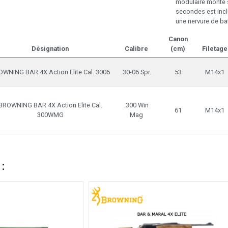
modulaire monté s
secondes est incl
une nervure de bat
Canon
Désignation
Calibre
(cm)
Filetage
WNING BAR 4X Action Elite Cal. 3006
.30-06 Spr.
53
M14x1
BROWNING BAR 4X Action Elite Cal.
.300 Win
61
M14x1
300WMG
Mag
 :