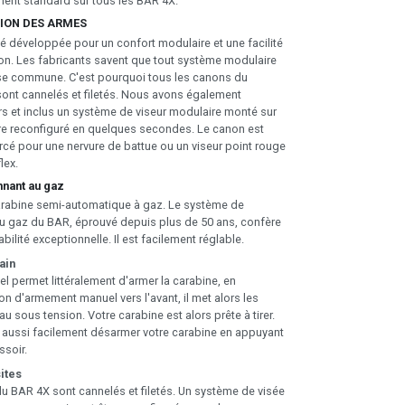
ent standard sur tous les BAR 4X.
ION DES ARMES
 développée pour un confort modulaire et une facilité
on. Les fabricants savent que tout système modulaire
se commune. C'est pourquoi tous les canons du
ont cannelés et filetés. Nous avons également
rs et inclus un système de viseur modulaire monté sur
re reconfiguré en quelques secondes. Le canon est
cé pour une nervure de battue ou un viseur point rouge
lex.
nnant au gaz
arabine semi-automatique à gaz. Le système de
u gaz du BAR, éprouvé depuis plus de 50 ans, confère
bilité exceptionnelle. Il est facilement réglable.
ain
 permet littéralement d'armer la carabine, en
n d'armement manuel vers l'avant, il met alors les
u sous tension. Votre carabine est alors prête à tirer.
aussi facilement désarmer votre carabine en appuyant
ssoir.
ites
u BAR 4X sont cannelés et filetés. Un système de visée