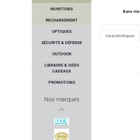
MUNITIONS
Base méc
RECHARGEMENT
OPTIQUES
Caractéristiques
SÉCURITÉ & DÉFENSE
OUTDOOR
TIKKA
LIBRAIRIE & IDÉES
CADEAUX
EYENIMAL
PROMOTIONS
VORTEX OPTICS
Nos marques
BATTLE ARMS
DIAMONDBACK
FAB DEFENSE