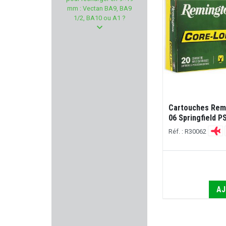
IMPALA PLUS
mm : Vectan BA9, BA9
1/2, BA10 ou A1 ?
KRUGER
BENELLI
BLASER
WHEELER
Cartouches Rem
06 Springfield PS
ARMISTOL
Réf. : R30062
CAESAR GUERINI
QSP KNIFE
AJ
XS SIGHTS
RECKNAGEL