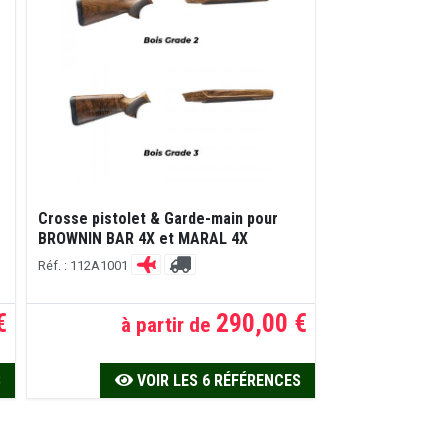
Crosse Composi
Crosse pistolet & Garde-main pour
Brown-BLK pour
BROWNIN BAR 4X et MARAL 4X
MARAL 4X
Réf. : 112A1001
Réf. : 112A10011
€
290,00 €
à partir de
A
S
VOIR LES 6 RÉFÉRENCES