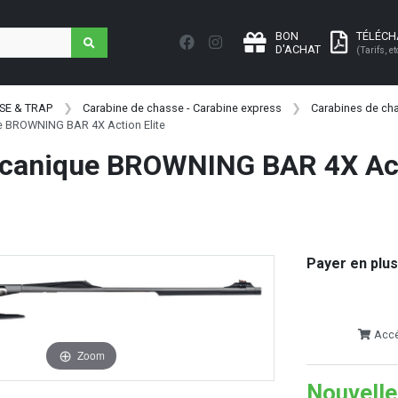
BON
TÉLÉC
D'ACHAT
(Tarifs, et
SE & TRAP
Carabine de chasse - Carabine express
Carabines de ch
 BROWNING BAR 4X Action Elite
canique BROWNING BAR 4X Ac
Payer en plus
Accéd
Zoom
Nouvelle