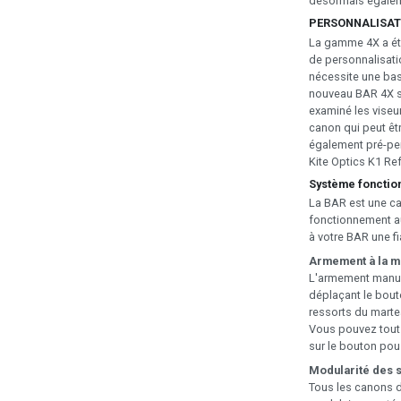
désormais égalem
PERSONNALISAT
La gamme 4X a été
de personnalisati
nécessite une ba
nouveau BAR 4X s
examiné les viseu
canon qui peut êt
également pré-per
Kite Optics K1 Ref
Système fonctio
La BAR est une c
fonctionnement a
à votre BAR une fia
Armement à la m
L'armement manuel
déplaçant le bouto
ressorts du martea
Vous pouvez tout 
sur le bouton pou
Modularité des s
Tous les canons d