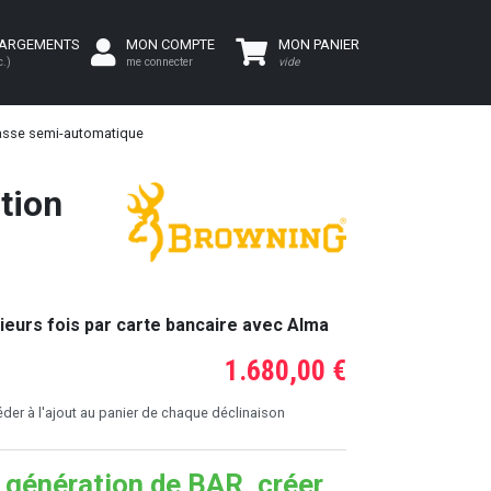
HARGEMENTS
MON COMPTE
MON PANIER
c.)
me connecter
vide
asse semi-automatique
tion
ieurs fois par carte bancaire avec Alma
1.680,00 €
er à l'ajout au panier de chaque déclinaison
 génération de BAR, créer