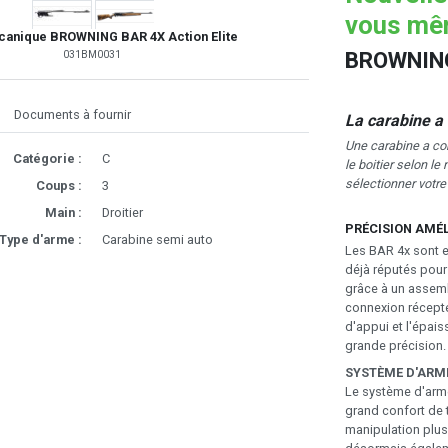
vous mêm
anique BROWNING BAR 4X Action Elite
BROWNING
031BM0031
Documents à fournir
La carabine a
Une carabine a co
Catégorie :
C
le boitier selon le
sélectionner votr
Coups :
3
Main :
Droitier
PRÉCISION AMÉ
Type d'arme :
Carabine semi auto
Les BAR 4x sont e
déjà réputés pour
grâce à un assemb
connexion récepte
d'appui et l'épai
grande précision.
SYSTÈME D'ARM
Le système d'arm
grand confort de 
manipulation plu