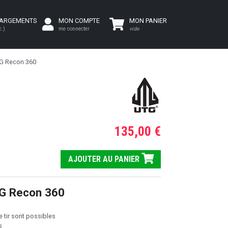
HARGEMENTS
MON COMPTE
MON PANIER
c.)
me connecter
vide
TG Recon 360
135,00 €
AJOUTER AU PANIER
TG Recon 360
e tir sont possibles
s