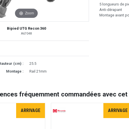
5 longueurs de p
Anti-dérapant
Zoom
Montage avant pour
Bipied UTG Recon 360
A67048
Hauteur (cm) :
25.5
Montage :
Rail 21mm
rences fréquemment commandées avec cet a
ARRIVAGE
ARRIVAGE