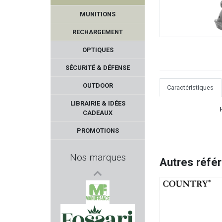
MUNITIONS
RECHARGEMENT
OPTIQUES
SÉCURITÉ & DÉFENSE
OUTDOOR
Caractéristiques
BIRCHWOOD-CASEY
LIBRAIRIE & IDÉES
CADEAUX
NORMA
PROMOTIONS
VEGA HOLSTER
Nos marques
Autres réfé
WEENECT
BLACK OPS
MANUFRANCE