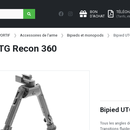
BON
TÉLÉC
D'ACHAT
(Tarifs, et
PORTIF
Accessoires de l'arme
Bipieds et monopods
Bipied U
UTG Recon 360
Bipied U
Tous les angles d
Transitions fluide