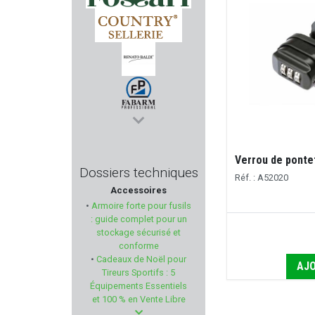
FOSSARI
COUNTRY SELLERIE
RENATO BALDI
FABARM PROFESSIONNAL
Verrou de pont
PHOENIX SWISS MADE
Dossiers techniques
Réf. : A52020
Accessoires
CHAMPION WORLD
•
Armoire forte pour fusils
: guide complet pour un
MIL-TEC
stockage sécurisé et
conforme
•
Cadeaux de Noël pour
RIZZINI
AJO
Tireurs Sportifs : 5
Équipements Essentiels
H & N SPORT
et 100 % en Vente Libre