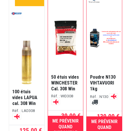
50 étuis vides
Poudre N130
5
WINCHESTER
VIHTAVUORI
Cal. 308 Win
1kg
C
100 étuis
Réf. : WID308
R
Réf. : N130
vides LAPUA
cal. 308 Win
Réf. : LAD308
39,00 €
139,00 €
ME PRÉVENIR
ME PRÉVENIR
RUPTURE
RUPTURE
QUAND
QUAND
125,00 €