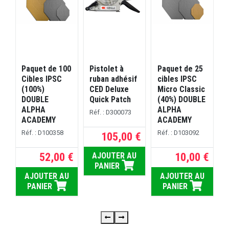
Paquet de 100
Pistolet à
Paquet de 25
P
Cibles IPSC
ruban adhésif
cibles IPSC
c
(100%)
CED Deluxe
Micro Classic
M
DOUBLE
Quick Patch
(40%) DOUBLE
ALPHA
ALPHA
Réf. : D300073
ACADEMY
ACADEMY
Réf. : D100358
Réf. : D103092
R
105,00 €
52,00 €
10,00 €
AJOUTER AU
PANIER
AJOUTER AU
AJOUTER AU
PANIER
PANIER