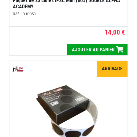
Paquet de 25 cibles IPSC Mini (60%) DOUBLE ALPHA
ACADEMY
Réf. : D100531
14,00 €
AJOUTER AU PANIER
ARRIVAGE